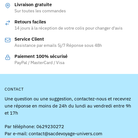
variations.
variations.
Livraison gratuite
Les
Les
Sur toutes les commandes
options
options
Retours faciles
peuvent
peuvent
14 jours à la réception de votre colis pour changer d'avis
être
être
Service Client
choisies
choisies
Assistance par emails 5j/7 Réponse sous 48h
sur
sur
la
la
Paiement 100% sécurisé
page
page
PayPal / MasterCard / Visa
du
du
produit
produit
CONTACT
Une question ou une suggestion, contactez-nous et recevrez
une réponse en moins de 24h du lundi au vendredi entre 9h
et 17h
Par téléphone: 0629230272
Par e-mail: contact@sacdevoyage-univers.com