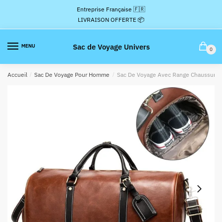
Passer
Aller
Entreprise Française 🇫🇷
à
au
LIVRAISON OFFERTE 📦
la
contenu
navigation
Sac de Voyage Univers
MENU
0
Accueil
/
Sac De Voyage Pour Homme
/
Sac De Voyage Avec Range Chaussures 