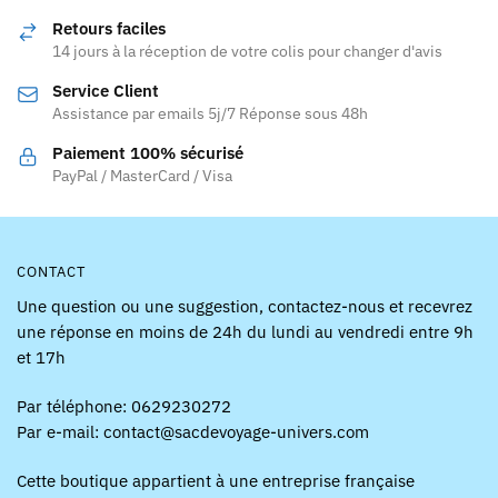
options
Retours faciles
peuvent
14 jours à la réception de votre colis pour changer d'avis
être
Service Client
choisies
Assistance par emails 5j/7 Réponse sous 48h
sur
la
Paiement 100% sécurisé
page
PayPal / MasterCard / Visa
du
produit
CONTACT
Une question ou une suggestion, contactez-nous et recevrez
une réponse en moins de 24h du lundi au vendredi entre 9h
et 17h
Par téléphone: 0629230272
Par e-mail: contact@sacdevoyage-univers.com
Cette boutique appartient à une entreprise française