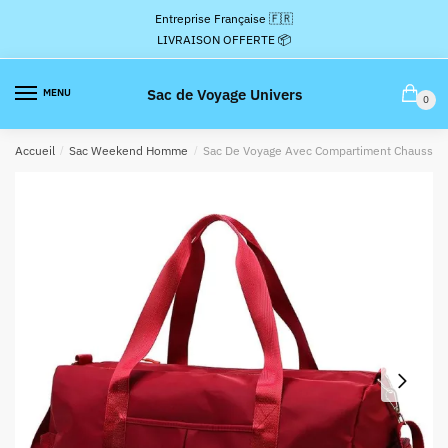
Passer
Aller
Entreprise Française 🇫🇷
à
au
LIVRAISON OFFERTE 📦
la
contenu
navigation
Sac de Voyage Univers
MENU
0
Accueil
/
Sac Weekend Homme
/
Sac De Voyage Avec Compartiment Chaussur