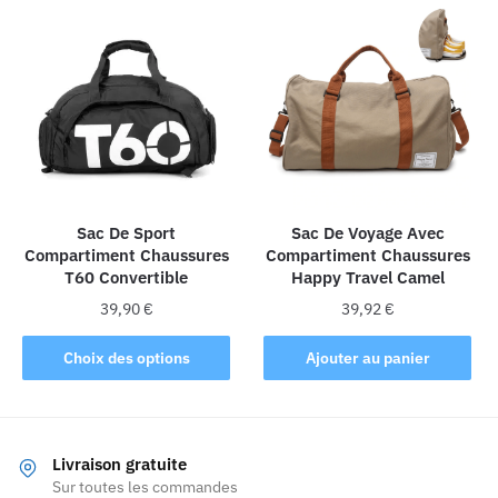
Sac De Sport
Sac De Voyage Avec
Compartiment Chaussures
Compartiment Chaussures
T60 Convertible
Happy Travel Camel
39,90
€
39,92
€
Ce
Choix des options
Ajouter au panier
produit
a
plusieurs
variations.
Livraison gratuite
Les
Sur toutes les commandes