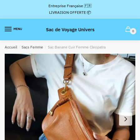
Passer
Aller
Entreprise Française 🇫🇷
à
au
LIVRAISON OFFERTE 📦
la
contenu
navigation
Sac de Voyage Univers
MENU
0
Accueil
/
Sacs Femme
/
Sac Banane Cuir Femme Cleopatra