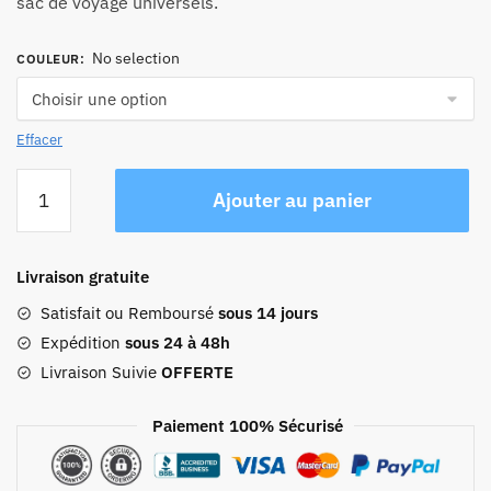
sac de voyage universels.
119,90 €
No selection
COULEUR
:
Effacer
quantité
Ajouter au panier
de
Sac
Banane
Livraison gratuite
Cuir
Femme
Satisfait ou Remboursé
sous 14 jours
Cleopatra
Expédition
sous 24 à 48h
Livraison Suivie
OFFERTE
Paiement 100% Sécurisé