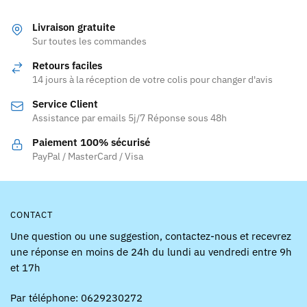
plusieurs
variations.
variations.
Les
Livraison gratuite
Les
Sur toutes les commandes
options
options
peuvent
Retours faciles
peuvent
être
14 jours à la réception de votre colis pour changer d'avis
être
choisies
Service Client
choisies
sur
Assistance par emails 5j/7 Réponse sous 48h
sur
la
la
page
Paiement 100% sécurisé
page
PayPal / MasterCard / Visa
du
du
produit
produit
CONTACT
Une question ou une suggestion, contactez-nous et recevrez
une réponse en moins de 24h du lundi au vendredi entre 9h
et 17h
Par téléphone: 0629230272