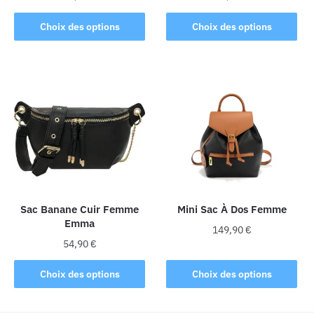
Ce
Ce
Choix des options
Choix des options
produit
produit
a
a
plusieurs
plusieurs
variations.
variations.
Les
Les
options
options
peuvent
peuvent
être
être
choisies
choisies
sur
sur
la
la
Sac Banane Cuir Femme
Mini Sac À Dos Femme
Emma
page
page
149,90
€
du
du
54,90
€
Ce
produit
produit
Ce
produit
Choix des options
Choix des options
produit
a
a
plusieurs