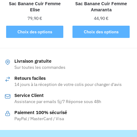
la
Sac Banane Cuir Femme
Sac Banane Cuir Femme
page
Elise
Amaranta
page
du
du
produit
79,90
€
44,90
€
produit
Ce
Ce
Choix des options
Choix des options
produit
produit
a
a
plusieurs
plusieurs
variations.
variations.
Livraison gratuite
Les
Les
Sur toutes les commandes
options
options
Retours faciles
peuvent
peuvent
14 jours à la réception de votre colis pour changer d'avis
être
être
Service Client
choisies
choisies
Assistance par emails 5j/7 Réponse sous 48h
sur
sur
la
la
Paiement 100% sécurisé
page
page
PayPal / MasterCard / Visa
du
du
produit
produit