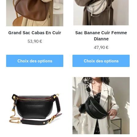
Grand Sac Cabas En Cuir
Sac Banane Cuir Femme
Dianne
53,90
€
47,90
€
Ce
Ce
produit
Choix des options
Choix des options
produit
a
a
plusieurs
plusieurs
variations.
variations.
Les
Les
options
options
peuvent
peuvent
être
être
choisies
choisies
sur
sur
la