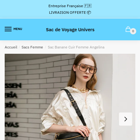
Passer
Aller
Entreprise Française 🇫🇷
à
au
LIVRAISON OFFERTE 📦
la
contenu
navigation
Sac de Voyage Univers
MENU
0
Accueil
/
Sacs Femme
/
Sac Banane Cuir Femme Angelina