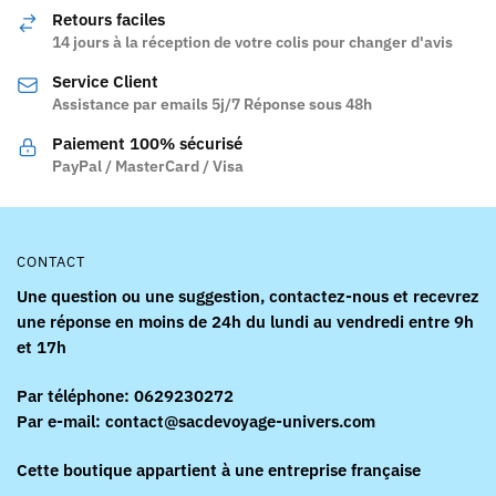
options
options
Retours faciles
peuvent
peuvent
14 jours à la réception de votre colis pour changer d'avis
être
être
Service Client
choisies
choisies
Assistance par emails 5j/7 Réponse sous 48h
sur
sur
la
la
Paiement 100% sécurisé
page
page
PayPal / MasterCard / Visa
du
du
produit
produit
CONTACT
Une question ou une suggestion, contactez-nous et recevrez
une réponse en moins de 24h du lundi au vendredi entre 9h
et 17h
Par téléphone: 0629230272
Par e-mail: contact@sacdevoyage-univers.com
Cette boutique appartient à une entreprise française