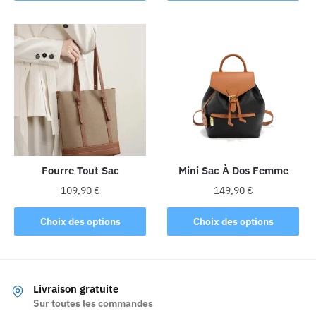
a
a
plusieurs
plusieurs
variations.
variations.
Les
Les
options
options
peuvent
peuvent
être
être
choisies
choisies
sur
sur
la
la
Fourre Tout Sac
Mini Sac À Dos Femme
page
page
109,90
€
149,90
€
du
du
Ce
Ce
produit
produit
Choix des options
Choix des options
produit
produit
a
a
plusieurs
plusieurs
variations.
variations.
Livraison gratuite
Les
Les
Sur toutes les commandes