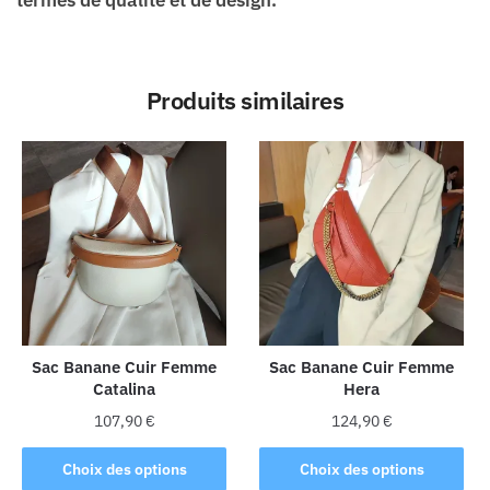
Produits similaires
Sac Banane Cuir Femme
Sac Banane Cuir Femme
Catalina
Hera
107,90
€
124,90
€
Ce
Ce
Choix des options
Choix des options
produit
produit