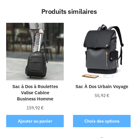
Produits similaires
Sac à Dos à Roulettes
Sac À Dos Urbain Voyage
Valise Cabine
55,92
€
Business Homme
Ce
159,92
€
produit
Ajouter au panier
Choix des options
a
plusieurs
variations.