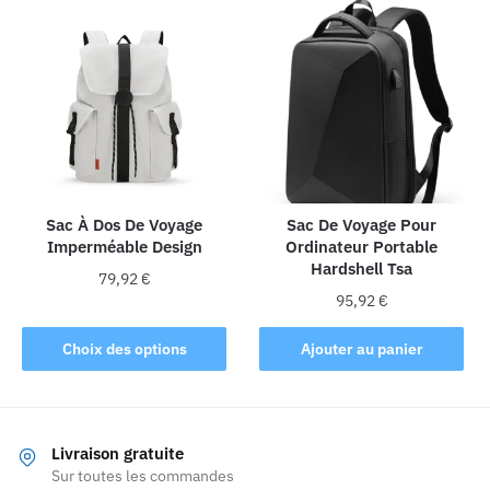
Les
options
peuvent
être
choisies
sur
la
page
Sac À Dos De Voyage
Sac De Voyage Pour
du
Imperméable Design
Ordinateur Portable
produit
Hardshell Tsa
79,92
€
95,92
€
Ce
produit
Choix des options
Ajouter au panier
a
plusieurs
variations.
Les
Livraison gratuite
Sur toutes les commandes
options