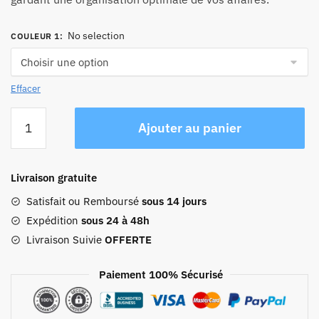
No selection
COULEUR 1
:
Effacer
quantité
Ajouter au panier
de
Sac
À
Livraison gratuite
Dos
Ordinateur
Satisfait ou Remboursé
sous 14 jours
14
Expédition
sous 24 à 48h
Pouces
Livraison Suivie
OFFERTE
Femme
Paiement 100% Sécurisé