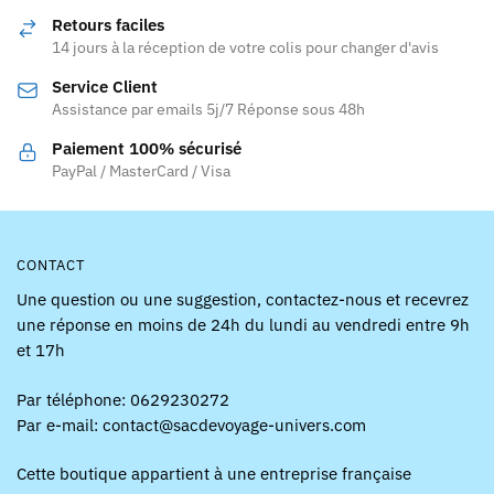
peuvent
Retours faciles
être
14 jours à la réception de votre colis pour changer d'avis
choisies
Service Client
sur
Assistance par emails 5j/7 Réponse sous 48h
la
page
Paiement 100% sécurisé
PayPal / MasterCard / Visa
du
produit
CONTACT
Une question ou une suggestion, contactez-nous et recevrez
une réponse en moins de 24h du lundi au vendredi entre 9h
et 17h
Par téléphone: 0629230272
Par e-mail: contact@sacdevoyage-univers.com
Cette boutique appartient à une entreprise française