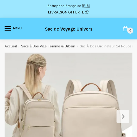
Passer
Aller
Entreprise Française 🇫🇷
à
au
LIVRAISON OFFERTE 📦
la
contenu
navigation
Sac de Voyage Univers
MENU
0
Accueil
/
Sacs à Dos Ville Femme & Urbain
/
Sac À Dos Ordinateur 14 Pouces