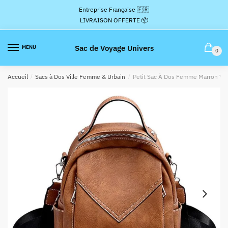
Passer
Aller
Entreprise Française 🇫🇷
à
au
LIVRAISON OFFERTE 📦
la
contenu
navigation
Sac de Voyage Univers
MENU
0
Accueil
/
Sacs à Dos Ville Femme & Urbain
/
Petit Sac À Dos Femme Marron Vin