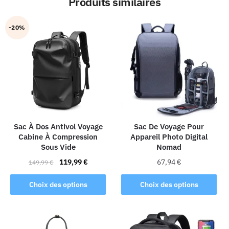
Produits similaires
-20%
Sac À Dos Antivol Voyage
Sac De Voyage Pour
Cabine À Compression
Appareil Photo Digital
Sous Vide
Nomad
Le
Le
119,99
€
67,94
€
149,99
€
prix
prix
Ce
Ce
initial
actuel
Choix des options
Choix des options
produit
produit
était :
est :
a
a
149,99 €.
119,99 €.
plusieurs
plusieurs