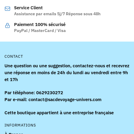
être
être
Service Client
choisies
choisies
Assistance par emails 5j/7 Réponse sous 48h
sur
sur
la
la
Paiement 100% sécurisé
page
page
PayPal / MasterCard / Visa
du
du
produit
produit
CONTACT
Une question ou une suggestion, contactez-nous et recevrez
une réponse en moins de 24h du lundi au vendredi entre 9h
et 17h
Par téléphone: 0629230272
Par e-mail: contact@sacdevoyage-univers.com
Cette boutique appartient à une entreprise française
INFORMATIONS