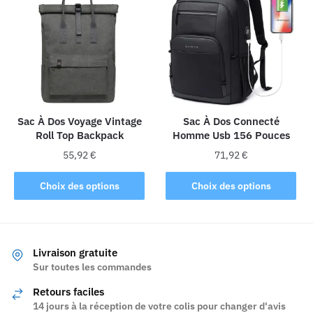
variations.
variations.
Les
Les
options
options
peuvent
peuvent
être
être
choisies
choisies
sur
sur
la
la
Sac À Dos Voyage Vintage
Sac À Dos Connecté
Roll Top Backpack
Homme Usb 156 Pouces
page
page
du
du
55,92
€
71,92
€
produit
produit
Ce
Ce
Choix des options
Choix des options
produit
produit
a
a
plusieurs
plusieurs
variations.
variations.
Livraison gratuite
Les
Les
Sur toutes les commandes
options
options
Retours faciles
peuvent
peuvent
14 jours à la réception de votre colis pour changer d'avis