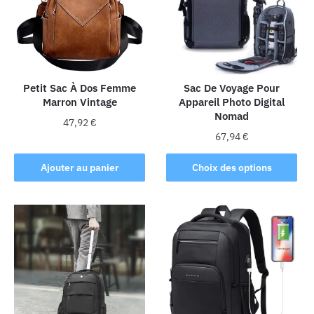
Petit Sac À Dos Femme
Sac De Voyage Pour
Marron Vintage
Appareil Photo Digital
Nomad
47,92
€
67,94
€
Ce
Ajouter au panier
Choix des options
produit
a
plusieurs
variations.
Les
options
peuvent
être