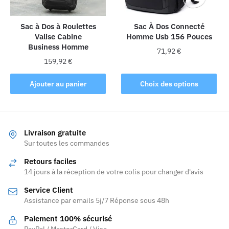
choisies
sur
la
Sac à Dos à Roulettes
Sac À Dos Connecté
Valise Cabine
Homme Usb 156 Pouces
page
Business Homme
du
71,92
€
produit
159,92
€
Ce
produit
Ajouter au panier
Choix des options
a
plusieurs
variations.
Les
Livraison gratuite
Sur toutes les commandes
options
peuvent
Retours faciles
être
14 jours à la réception de votre colis pour changer d'avis
choisies
Service Client
sur
Assistance par emails 5j/7 Réponse sous 48h
la
page
Paiement 100% sécurisé