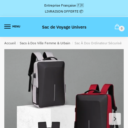
Passer
Aller
Entreprise Française 🇫🇷
à
au
LIVRAISON OFFERTE 📦
la
contenu
navigation
Sac de Voyage Univers
MENU
0
Accueil
/
Sacs à Dos Ville Femme & Urbain
/
Sac À Dos Ordinateur Sécurisé