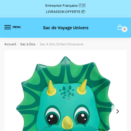
Passer
Aller
Entreprise Française 🇫🇷
à
au
LIVRAISON OFFERTE 📦
la
contenu
navigation
Sac de Voyage Univers
MENU
0
Accueil
/
Sac à Dos
/
Sac A Dos Enfant Dinausore