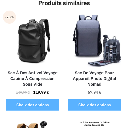
Produits similaires
-20%
Sac À Dos Antivol Voyage
Sac De Voyage Pour
Cabine À Compression
Appareil Photo Digital
Sous Vide
Nomad
Le
Le
119,99
€
67,94
€
149,99
€
prix
prix
Ce
Ce
initial
actuel
Choix des options
Choix des options
produit
produit
était :
est :
a
a
149,99 €.
119,99 €.
plusieurs
plusieurs