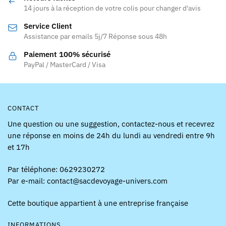
peuvent
14 jours à la réception de votre colis pour changer d'avis
être
Service Client
choisies
Assistance par emails 5j/7 Réponse sous 48h
sur
la
Paiement 100% sécurisé
page
PayPal / MasterCard / Visa
du
produit
CONTACT
Une question ou une suggestion, contactez-nous et recevrez
une réponse en moins de 24h du lundi au vendredi entre 9h
et 17h
Par téléphone: 0629230272
Par e-mail: contact@sacdevoyage-univers.com
Cette boutique appartient à une entreprise française
INFORMATIONS