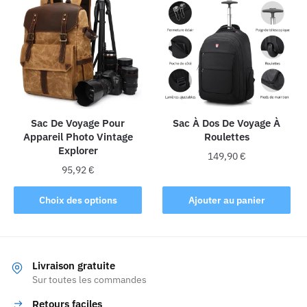
variations.
variations.
Les
Les
options
options
peuvent
peuvent
être
être
choisies
choisies
sur
sur
la
la
Sac De Voyage Pour
Sac À Dos De Voyage À
Appareil Photo Vintage
Roulettes
page
page
Explorer
du
du
149,90
€
produit
produit
95,92
€
Ce
Choix des options
Ajouter au panier
produit
a
plusieurs
variations.
Livraison gratuite
Les
Sur toutes les commandes
options
Retours faciles