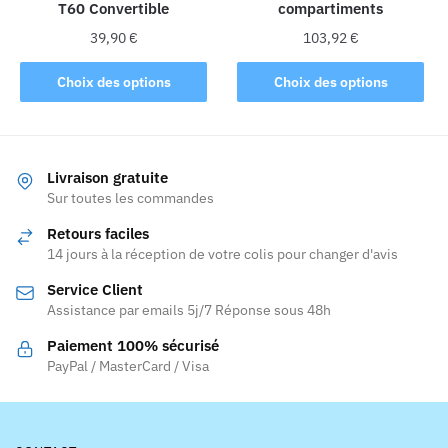
T60 Convertible
compartiments
produit
39,90
€
103,92
€
Ce
Ce
Choix des options
Choix des options
produit
produit
a
a
plusieurs
plusieurs
variations.
variations.
Livraison gratuite
Les
Les
Sur toutes les commandes
options
options
Retours faciles
peuvent
peuvent
14 jours à la réception de votre colis pour changer d'avis
être
être
Service Client
choisies
choisies
Assistance par emails 5j/7 Réponse sous 48h
sur
sur
la
la
Paiement 100% sécurisé
page
page
PayPal / MasterCard / Visa
du
du
produit
produit