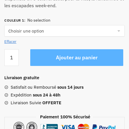
les escapades week-end.
No selection
COULEUR 1
:
Effacer
quantité
Ajouter au panier
de
Sac
à
Livraison gratuite
Dos
de
Satisfait ou Remboursé
sous 14 jours
Voyage
Expédition
sous 24 à 48h
Vintage
Livraison Suivie
OFFERTE
Homme
Baroudeur
Paiement 100% Sécurisé