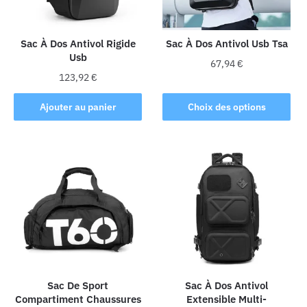
Sac À Dos Antivol Rigide
Sac À Dos Antivol Usb Tsa
Usb
67,94
€
123,92
€
Ce
produit
Ajouter au panier
Choix des options
a
plusieurs
variations.
Les
options
peuvent
être
choisies
sur
la
Sac De Sport
Sac À Dos Antivol
page
Compartiment Chaussures
Extensible Multi-
du