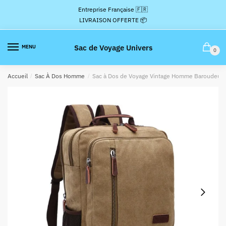
Passer
Aller
Entreprise Française 🇫🇷
à
au
LIVRAISON OFFERTE 📦
la
contenu
navigation
Sac de Voyage Univers
MENU
0
Accueil
/
Sac À Dos Homme
/
Sac à Dos de Voyage Vintage Homme Baroudeur