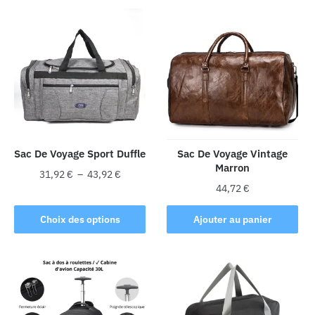
Sac De Voyage Sport Duffle
Sac De Voyage Vintage
Marron
Plage
31,92
€
–
43,92
€
44,72
€
de
Ce
prix :
produit
Choix des options
Ajouter au panier
31,92 €
a
à
plusieurs
43,92 €
variations.
Les
options