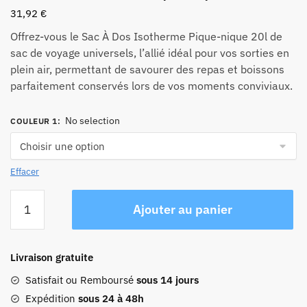
31,92
€
Offrez-vous le Sac À Dos Isotherme Pique-nique 20l de
sac de voyage universels, l’allié idéal pour vos sorties en
plein air, permettant de savourer des repas et boissons
parfaitement conservés lors de vos moments conviviaux.
No selection
COULEUR 1
:
Effacer
quantité
Ajouter au panier
de
Sac
À
Livraison gratuite
Dos
Isotherme
Satisfait ou Remboursé
sous 14 jours
Pique-
Expédition
sous 24 à 48h