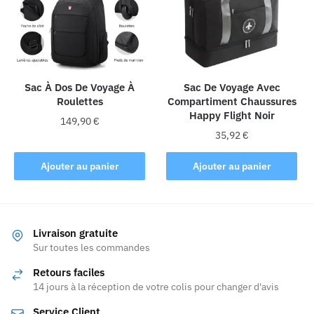
peuvent
être
choisies
sur
la
Sac À Dos De Voyage À
Sac De Voyage Avec
page
Roulettes
Compartiment Chaussures
du
Happy Flight Noir
produit
149,90
€
35,92
€
Ajouter au panier
Ajouter au panier
Livraison gratuite
Sur toutes les commandes
Retours faciles
14 jours à la réception de votre colis pour changer d'avis
Service Client