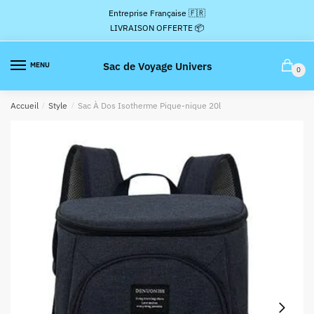
Passer
Aller
Entreprise Française 🇫🇷
à
au
LIVRAISON OFFERTE 📦
la
contenu
navigation
Sac de Voyage Univers
MENU
0
Accueil
/
Style
/
Sac À Dos Isotherme Pique-nique 20l