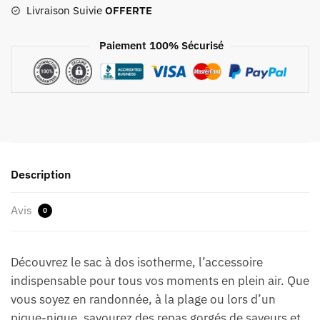
nique
Livraison Suivie
OFFERTE
20l
Paiement 100% Sécurisé
Description
Avis
0
Découvrez le sac à dos isotherme, l’accessoire
indispensable pour tous vos moments en plein air. Que
vous soyez en randonnée, à la plage ou lors d’un
pique-nique, savourez des repas gorgés de saveurs et