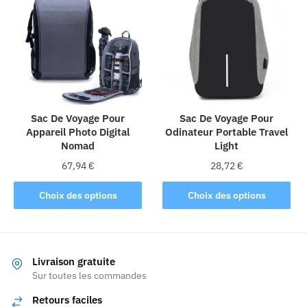
Sac De Voyage Pour
Sac De Voyage Pour
Appareil Photo Digital
Odinateur Portable Travel
Nomad
Light
67,94
€
28,72
€
Ce
Ce
Choix des options
Choix des options
produit
produit
a
a
plusieurs
plusieurs
variations.
variations.
Livraison gratuite
Les
Les
Sur toutes les commandes
options
options
Retours faciles
peuvent
peuvent