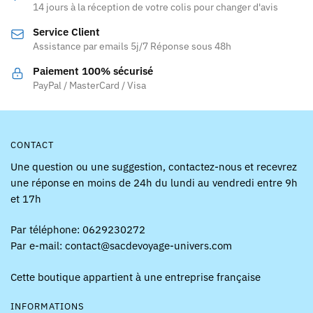
14 jours à la réception de votre colis pour changer d'avis
être
être
Service Client
choisies
choisies
Assistance par emails 5j/7 Réponse sous 48h
sur
sur
la
la
Paiement 100% sécurisé
page
page
PayPal / MasterCard / Visa
du
du
produit
produit
CONTACT
Une question ou une suggestion, contactez-nous et recevrez
une réponse en moins de 24h du lundi au vendredi entre 9h
et 17h
Par téléphone: 0629230272
Par e-mail: contact@sacdevoyage-univers.com
Cette boutique appartient à une entreprise française
INFORMATIONS