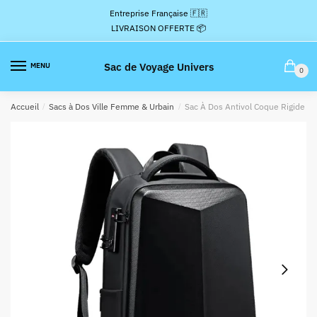
Passer
Aller
Entreprise Française 🇫🇷
à
au
LIVRAISON OFFERTE 📦
la
contenu
navigation
Sac de Voyage Univers
MENU
0
Accueil
/
Sacs à Dos Ville Femme & Urbain
/
Sac À Dos Antivol Coque Rigide U