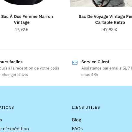
t Sac À Dos Femme Marron
Sac De Voyage Vintage F
Vintage
Cartable Retro
47,92
€
47,92
€
Ce
produit
a
ours faciles
Service Client
plusieurs
ours à la réception de votre colis
Assistance par emails 5j/7
variations
 changer d'avis
sous 48h
Les
options
peuvent
être
choisies
ATIONS
LIENS UTILES
sur
s
Blog
la
e d’expédition
FAQs
page