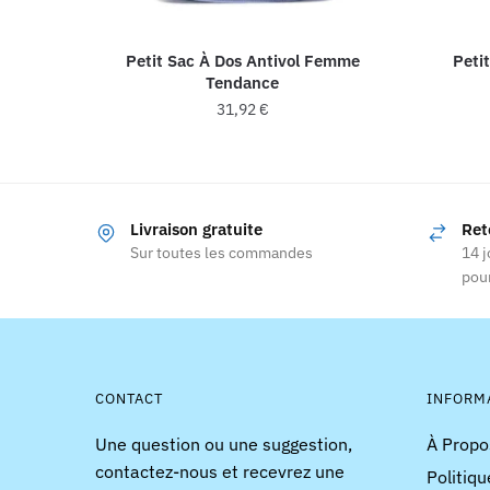
Petit Sac À Dos Antivol Femme
Peti
Tendance
31,92
€
Ce
produit
a
Livraison gratuite
Ret
plusieurs
Sur toutes les commandes
14 j
variations.
pour
Les
options
peuvent
être
choisies
CONTACT
INFORM
sur
Une question ou une suggestion,
À Propo
la
contactez-nous et recevrez une
Politiqu
page