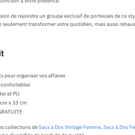
tinction à votre présence.
asion de rejoindre un groupe exclusif de porteuses de ce sty
n seulement transformer votre quotidien, mais aussi rehaus
it
pour organiser vos affaires
 confortables
ter et PU
 cm x 33 cm
GRATUITE
os collections de
Sacs à Dos Vintage Femme
,
Sacs à Dos 