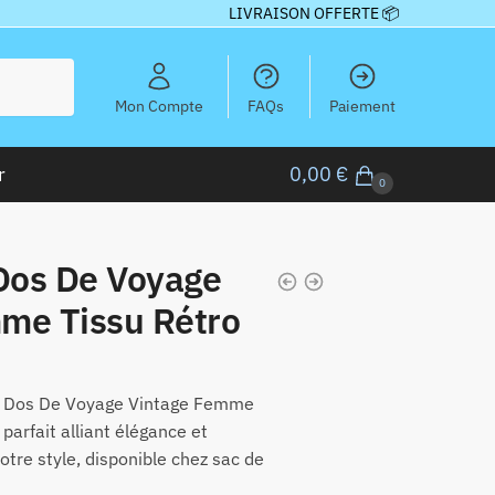
LIVRAISON OFFERTE 📦
Mon Compte
FAQs
Paiement
r
0,00
€
0
 Dos De Voyage
me Tissu Rétro
 À Dos De Voyage Vintage Femme
 parfait alliant élégance et
otre style, disponible chez sac de