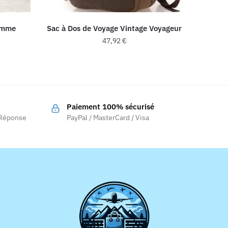
emme
Sac à Dos de Voyage Vintage Voyageur
47,92
€
Ce
produit
a
plusieurs
Paiement 100% sécurisé
variations.
 Réponse
PayPal / MasterCard / Visa
.
Les
options
peuvent
être
choisies
sur
la
page
du