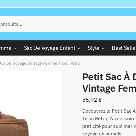
Femme
Sac De Voyage Enfant
Style
Best Selle
 Dos De Voyage Vintage Femme Tissu Rétro
Petit Sac À
Vintage Fem
55,92
€
Découvrez le Petit Sac
Tissu Rétro, l’accessoire
praticité pour sublimer v
voyage universels.