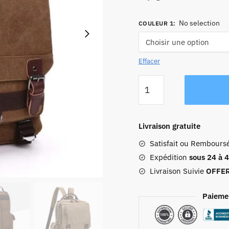
No selection
COULEUR 1
:
Effacer
quantité
de
Petit
Sac
Livraison gratuite
À
Satisfait ou Rembours
Dos
De
Expédition
sous 24 à 
Voyage
Livraison Suivie
OFFE
Vintage
Femme
Paieme
Tissu
Rétro