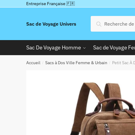
Passer
Aller
Entreprise Française 🇫🇷
à
au
la
contenu
Recherche
Recherche
Sac de Voyage Univers
navigation
pour :
Sac De Voyage Homme
Sac de Voyage 
Accueil
Sacs à Dos Ville Femme & Urbain
Petit Sac À
/
/