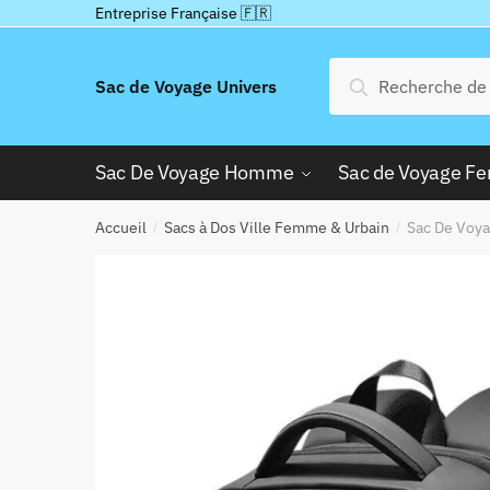
Passer
Aller
Entreprise Française 🇫🇷
à
au
la
contenu
Recherche
Recherche
Sac de Voyage Univers
navigation
pour :
Sac De Voyage Homme
Sac de Voyage 
Accueil
Sacs à Dos Ville Femme & Urbain
Sac De Voya
/
/