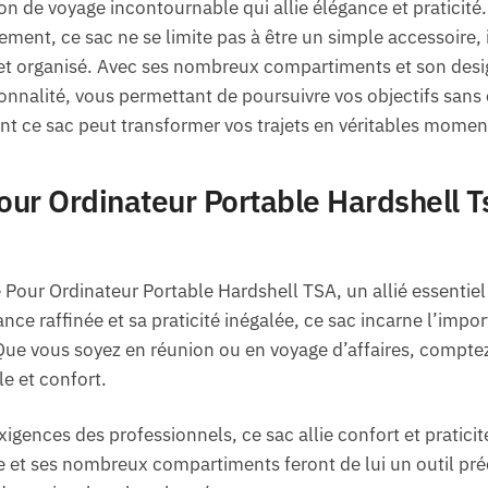
n de voyage incontournable qui allie élégance et praticit
ent, ce sac ne se limite pas à être un simple accessoire, i
 et organisé. Avec ses nombreux compartiments et son desig
tionnalité, vous permettant de poursuivre vos objectifs sa
 ce sac peut transformer vos trajets en véritables moments 
ur Ordinateur Portable Hardshell Ts
Pour Ordinateur Portable Hardshell TSA, un allié essentiel
ce raffinée et sa praticité inégalée, ce sac incarne l’imp
Que vous soyez en réunion ou en voyage d’affaires, comptez
e et confort.
ences des professionnels, ce sac allie confort et praticité a
et ses nombreux compartiments feront de lui un outil préc