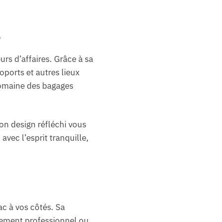
é
s d’affaires. Grâce à sa
roports et autres lieux
 domaine des bagages
son design réfléchi vous
avec l’esprit tranquille,
ac à vos côtés. Sa
acement professionnel ou