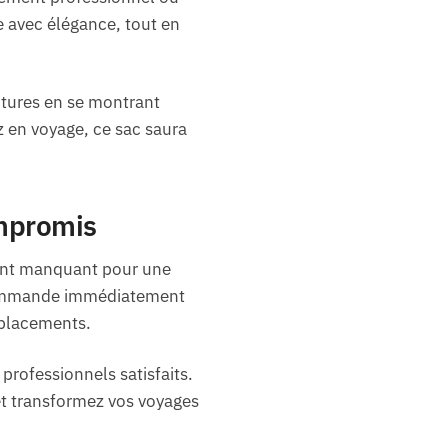
e avec élégance, tout en
ntures en se montrant
z en voyage, ce sac saura
mpromis
ément manquant pour une
 commande immédiatement
déplacements.
rofessionnels satisfaits.
et transformez vos voyages