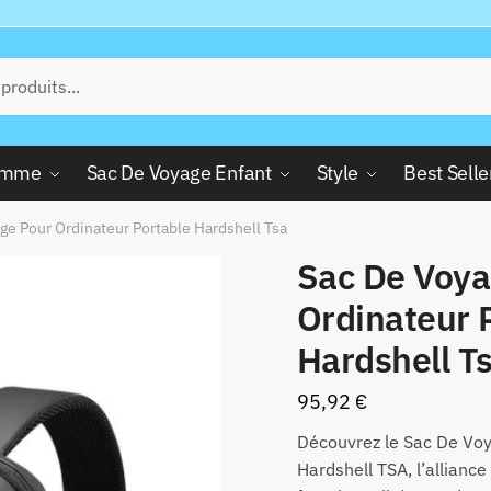
Femme
Sac De Voyage Enfant
Style
Best Selle
ge Pour Ordinateur Portable Hardshell Tsa
Sac De Voya
Ordinateur 
Hardshell T
95,92
€
Découvrez le Sac De Voy
Hardshell TSA, l’alliance