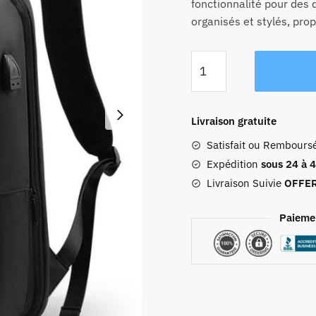
fonctionnalité pour des
organisés et stylés, pro
quantité
de
Sac
De
Livraison gratuite
Voyage
Satisfait ou Rembours
Pour
Ordinateur
Expédition
sous 24 à 
Portable
Livraison Suivie
OFFE
Hardshell
Tsa
Paieme