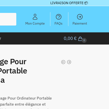
LIVRAISON OFFERTE 📦
Mon Compte
FAQs
Paiement
r
0,00
€
0
ge Pour
Portable
sa
age Pour Ordinateur Portable
 parfaite entre élégance et