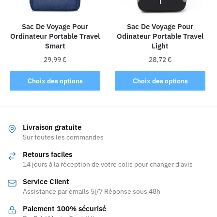
choisies
sur
la
Sac De Voyage Pour
Sac De Voyage Pour
Ordinateur Portable Travel
Odinateur Portable Travel
page
Smart
Light
du
produit
29,99
€
28,72
€
Ce
Ce
Choix des options
Choix des options
produit
produit
a
a
plusieurs
plusieurs
variations.
variations.
Livraison gratuite
Les
Les
Sur toutes les commandes
options
options
Retours faciles
peuvent
peuvent
14 jours à la réception de votre colis pour changer d'avis
être
être
Service Client
choisies
choisies
Assistance par emails 5j/7 Réponse sous 48h
sur
sur
la
la
Paiement 100% sécurisé