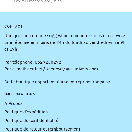
page
page
PayPal / MasterCard / Visa
du
du
produit
produit
CONTACT
Une question ou une suggestion, contactez-nous et recevrez
une réponse en moins de 24h du lundi au vendredi entre 9h
et 17h
Par téléphone: 0629230272
Par e-mail: contact@sacdevoyage-univers.com
Cette boutique appartient à une entreprise française
INFORMATIONS
À Propos
Politique d’expédition
Politique de confidentialité
Politique de retour et remboursement