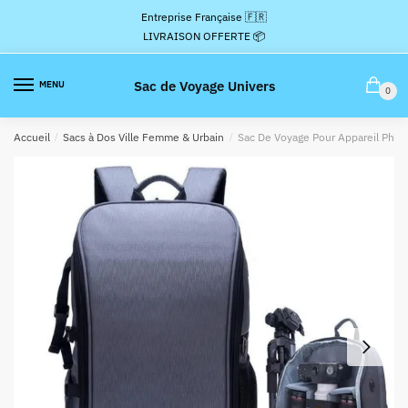
Passer
Aller
Entreprise Française 🇫🇷
à
au
LIVRAISON OFFERTE 📦
la
contenu
navigation
Sac de Voyage Univers
MENU
0
Accueil
/
Sacs à Dos Ville Femme & Urbain
/
Sac De Voyage Pour Appareil Phot