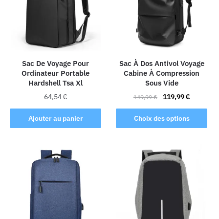
Sac De Voyage Pour
Sac À Dos Antivol Voyage
Ordinateur Portable
Cabine À Compression
Hardshell Tsa Xl
Sous Vide
Le
Le
64,54
€
119,99
€
149,99
€
prix
prix
Ce
initial
actuel
Ajouter au panier
Choix des options
produit
était :
est :
a
149,99 €.
119,99 €.
plusieurs
variations.
Les
options
peuvent
être