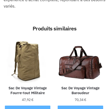
variés.
Produits similaires
Sac De Voyage Vintage
Sac De Voyage Vintage
Fourre-tout Militaire
Baroudeur
47,92
€
70,34
€
Ce
Ce