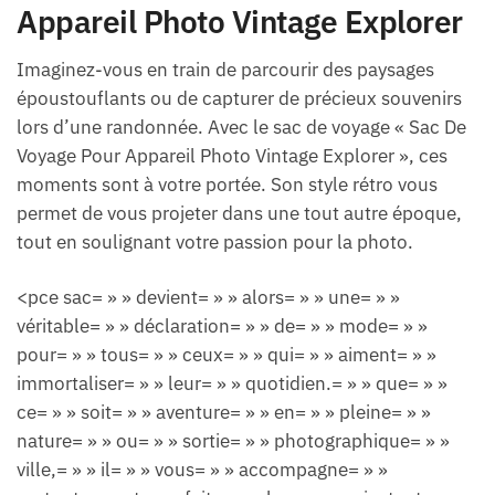
Appareil Photo Vintage Explorer
Imaginez-vous en train de parcourir des paysages
époustouflants ou de capturer de précieux souvenirs
lors d’une randonnée. Avec le sac de voyage « Sac De
Voyage Pour Appareil Photo Vintage Explorer », ces
moments sont à votre portée. Son style rétro vous
permet de vous projeter dans une tout autre époque,
tout en soulignant votre passion pour la photo.
<pce sac= » » devient= » » alors= » » une= » »
véritable= » » déclaration= » » de= » » mode= » »
pour= » » tous= » » ceux= » » qui= » » aiment= » »
immortaliser= » » leur= » » quotidien.= » » que= » »
ce= » » soit= » » aventure= » » en= » » pleine= » »
nature= » » ou= » » sortie= » » photographique= » »
ville,= » » il= » » vous= » » accompagne= » »