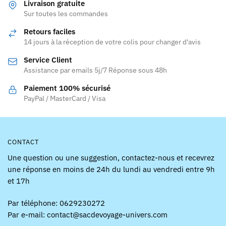
variations.
variations.
Livraison gratuite
Les
Les
Sur toutes les commandes
options
options
Retours faciles
peuvent
peuvent
14 jours à la réception de votre colis pour changer d'avis
être
être
Service Client
choisies
choisies
Assistance par emails 5j/7 Réponse sous 48h
sur
sur
la
la
Paiement 100% sécurisé
page
page
PayPal / MasterCard / Visa
du
du
produit
produit
CONTACT
Une question ou une suggestion, contactez-nous et recevrez
une réponse en moins de 24h du lundi au vendredi entre 9h
et 17h
Par téléphone: 0629230272
Par e-mail: contact@sacdevoyage-univers.com