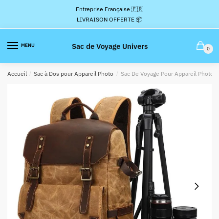
Passer
Aller
Entreprise Française 🇫🇷
à
au
LIVRAISON OFFERTE 📦
la
contenu
navigation
Sac de Voyage Univers
MENU
0
Accueil
/
Sac à Dos pour Appareil Photo
/
Sac De Voyage Pour Appareil Photo V