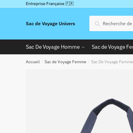
Passer
Aller
Entreprise Française 🇫🇷
à
au
la
contenu
Recherche
Recherche
Sac de Voyage Univers
navigation
pour :
Sac De Voyage Homme
Sac de Voyage 
Accueil
Sac de Voyage Femme
Sac De Voyage Femme
/
/