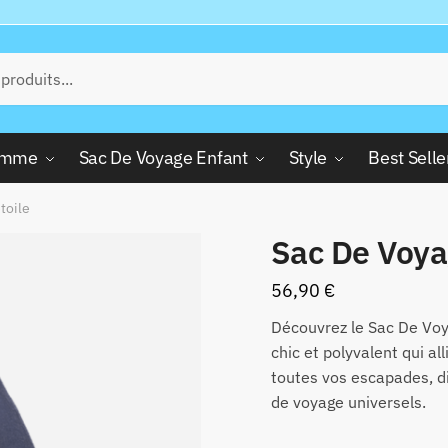
Femme
Sac De Voyage Enfant
Style
Best Selle
toile
Sac De Voy
56,90
€
Découvrez le Sac De Voy
chic et polyvalent qui all
toutes vos escapades, d
de voyage universels.