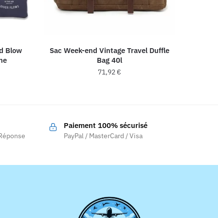
nd Blow
Sac Week-end Vintage Travel Duffle
ne
Bag 40l
71,92
€
Ce
produit
a
Paiement 100% sécurisé
plusieurs
 Réponse
PayPal / MasterCard / Visa
variations.
Les
options
peuvent
être
choisies
sur