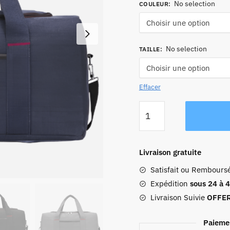
No selection
COULEUR
:
No selection
TAILLE
:
Effacer
quantité
de
Sac
De
Livraison gratuite
Voyage
Satisfait ou Rembours
Femmetoile
Expédition
sous 24 à 
Livraison Suivie
OFFE
Paieme