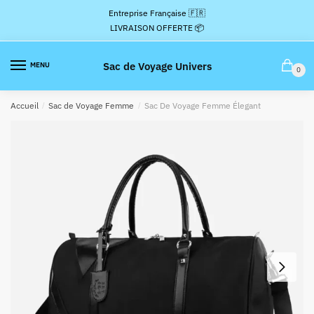
Passer
Aller
Entreprise Française 🇫🇷
à
au
LIVRAISON OFFERTE 📦
la
contenu
navigation
Sac de Voyage Univers
MENU
0
Accueil
/
Sac de Voyage Femme
/
Sac De Voyage Femme Élegant