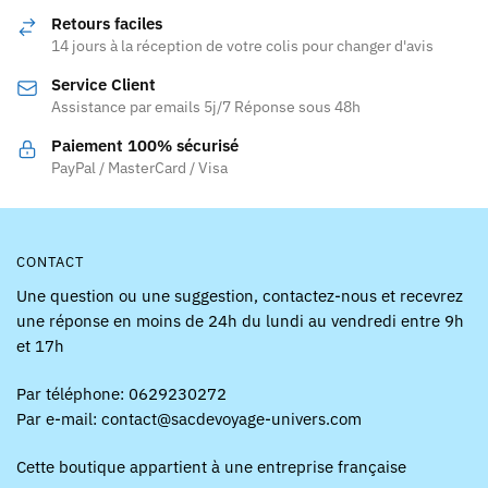
peuvent
Retours faciles
être
14 jours à la réception de votre colis pour changer d'avis
choisies
Service Client
sur
Assistance par emails 5j/7 Réponse sous 48h
la
page
Paiement 100% sécurisé
PayPal / MasterCard / Visa
du
produit
CONTACT
Une question ou une suggestion, contactez-nous et recevrez
une réponse en moins de 24h du lundi au vendredi entre 9h
et 17h
Par téléphone: 0629230272
Par e-mail: contact@sacdevoyage-univers.com
Cette boutique appartient à une entreprise française