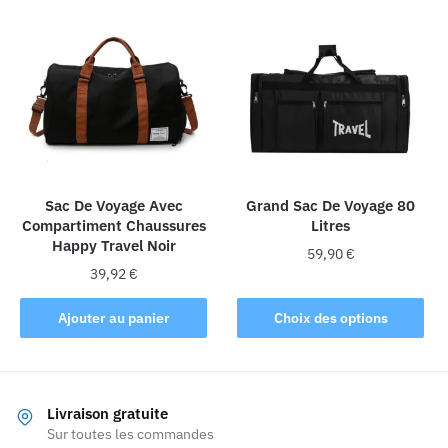
variations.
Les
options
peuvent
être
choisies
sur
la
Sac De Voyage Avec
Grand Sac De Voyage 80
page
Compartiment Chaussures
Litres
du
Happy Travel Noir
produit
59,90
€
39,92
€
Ce
produit
Ajouter au panier
Choix des options
a
plusieurs
variations.
Les
Livraison gratuite
Sur toutes les commandes
options