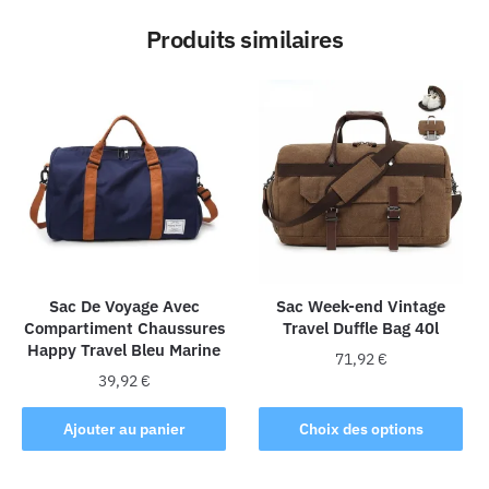
Produits similaires
Sac De Voyage Avec
Sac Week-end Vintage
Compartiment Chaussures
Travel Duffle Bag 40l
Happy Travel Bleu Marine
71,92
€
39,92
€
Ce
produit
Ajouter au panier
Choix des options
a
plusieurs