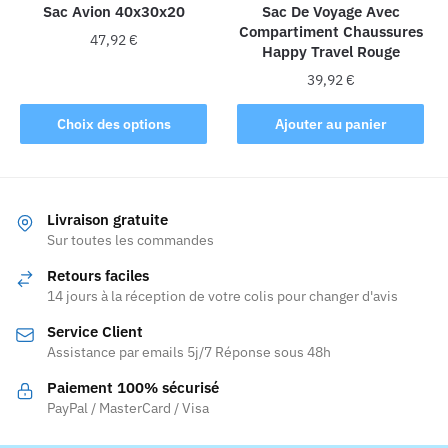
la
la
Sac Avion 40x30x20
Sac De Voyage Avec
Compartiment Chaussures
page
page
47,92
€
Happy Travel Rouge
du
du
Ce
produit
produit
39,92
€
produit
Choix des options
Ajouter au panier
a
plusieurs
variations.
Les
Livraison gratuite
options
Sur toutes les commandes
peuvent
être
Retours faciles
choisies
14 jours à la réception de votre colis pour changer d'avis
sur
Service Client
la
Assistance par emails 5j/7 Réponse sous 48h
page
Paiement 100% sécurisé
du
PayPal / MasterCard / Visa
produit