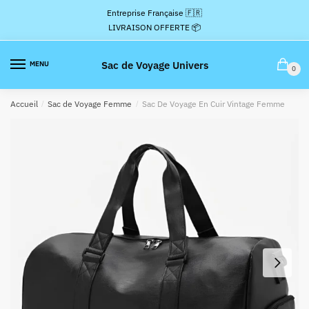
Passer
Aller
Entreprise Française 🇫🇷
à
au
LIVRAISON OFFERTE 📦
la
contenu
navigation
Sac de Voyage Univers
MENU
0
Accueil
/
Sac de Voyage Femme
/
Sac De Voyage En Cuir Vintage Femme