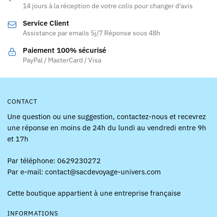
être
14 jours à la réception de votre colis pour changer d'avis
choisies
Service Client
sur
Assistance par emails 5j/7 Réponse sous 48h
la
page
Paiement 100% sécurisé
PayPal / MasterCard / Visa
du
produit
CONTACT
Une question ou une suggestion, contactez-nous et recevrez
une réponse en moins de 24h du lundi au vendredi entre 9h
et 17h
Par téléphone: 0629230272
Par e-mail: contact@sacdevoyage-univers.com
Cette boutique appartient à une entreprise française
INFORMATIONS