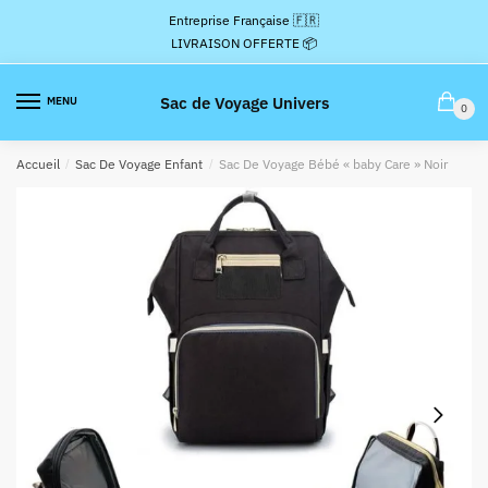
Passer
Aller
Entreprise Française 🇫🇷
à
au
LIVRAISON OFFERTE 📦
la
contenu
navigation
Sac de Voyage Univers
MENU
0
Accueil
/
Sac De Voyage Enfant
/
Sac De Voyage Bébé « baby Care » Noir