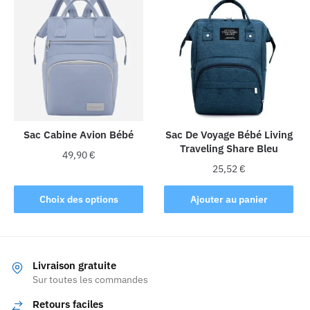
Sac Cabine Avion Bébé
Sac De Voyage Bébé Living
Traveling Share Bleu
49,90
€
25,52
€
Ce
produit
Choix des options
Ajouter au panier
a
plusieurs
variations.
Les
Livraison gratuite
Sur toutes les commandes
options
peuvent
Retours faciles