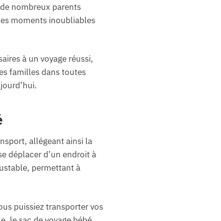
ù de nombreux parents
 des moments inoubliables
aires à un voyage réussi,
es familles dans toutes
jourd’hui.
é
sport, allégeant ainsi la
se déplacer d’un endroit à
justable, permettant à
us puissiez transporter vos
e, le sac de voyage bébé