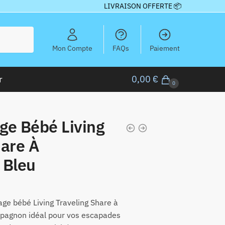
LIVRAISON OFFERTE 📦
Mon Compte
FAQs
Paiement
r
0,00
€
0
ge Bébé Living
hare À
 Bleu
ge bébé Living Traveling Share à
mpagnon idéal pour vos escapades