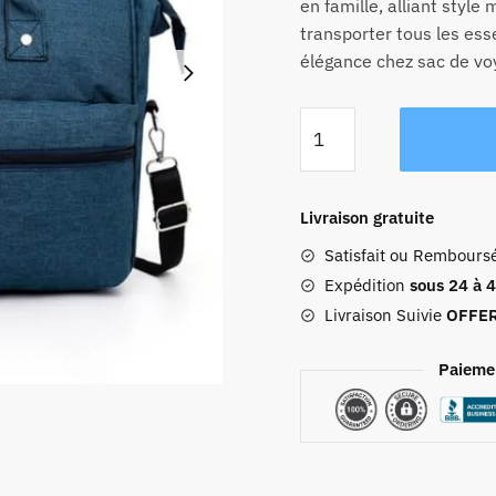
en famille, alliant style
transporter tous les ess
élégance chez sac de vo
quantité
de
Sac
De
Livraison gratuite
Voyage
Satisfait ou Rembours
Bébé
Living
Expédition
sous 24 à 
Traveling
Livraison Suivie
OFFE
Share
À
Paieme
Bandoulière
Bleu