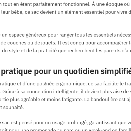
ion tout en étant parfaitement fonctionnel. À une époque o
 leur bébé, ce sac devient un élément essentiel pour vivre
 un espace généreux pour ranger tous les essentiels nécess
, de couches ou de jouets. Il est conçu pour accompagner l
du style et de la praticité que recherchent les parents d’au
pratique pour un quotidien simplifi
tique et d’une poignée ergonomique, ce sac facilite le tran
Grâce à sa conception intelligente, il devient plus aisé de 
rtie plus agréable et moins fatigante. La bandoulière est a
t souhaité.
sac est pensé pour un usage prolongé, garantissant que vo
e soit pour une promenade au parc ou un week-end en famill