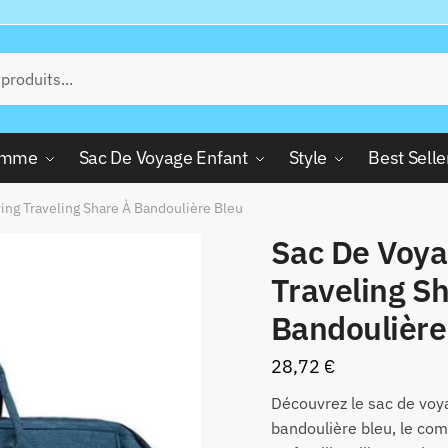
Femme
Sac De Voyage Enfant
Style
Best Selle
ing Traveling Share À Bandoulière Bleu
Sac De Voya
Traveling S
Bandoulière
28,72
€
Découvrez le sac de voya
bandoulière bleu, le co