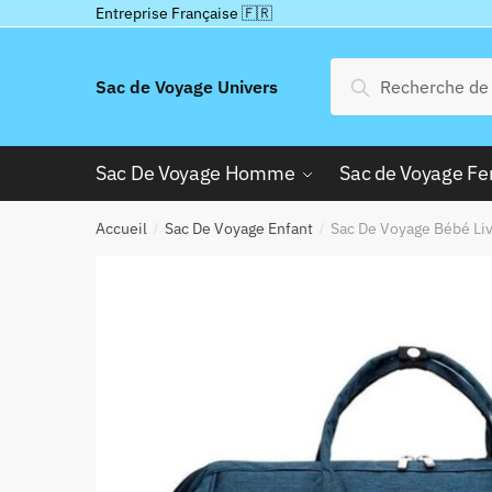
Passer
Aller
Entreprise Française 🇫🇷
à
au
la
contenu
Recherche
Recherche
Sac de Voyage Univers
navigation
pour :
Sac De Voyage Homme
Sac de Voyage 
Accueil
Sac De Voyage Enfant
Sac De Voyage Bébé Liv
/
/