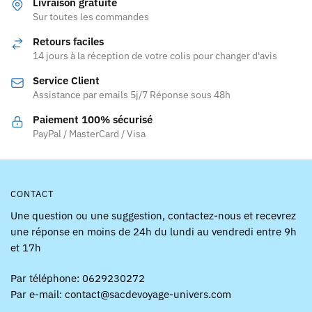
Les
Livraison gratuite
Les
Sur toutes les commandes
options
options
peuvent
Retours faciles
peuvent
être
14 jours à la réception de votre colis pour changer d'avis
être
choisies
Service Client
choisies
sur
Assistance par emails 5j/7 Réponse sous 48h
sur
la
la
page
Paiement 100% sécurisé
page
PayPal / MasterCard / Visa
du
du
produit
produit
CONTACT
Une question ou une suggestion, contactez-nous et recevrez
une réponse en moins de 24h du lundi au vendredi entre 9h
et 17h
Par téléphone: 0629230272
Par e-mail: contact@sacdevoyage-univers.com