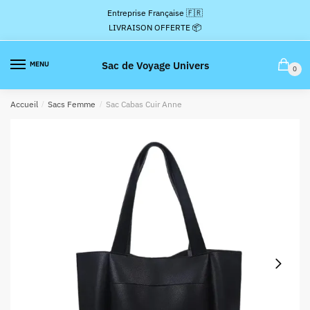
Passer
Aller
Entreprise Française 🇫🇷
à
au
LIVRAISON OFFERTE 📦
la
contenu
navigation
Sac de Voyage Univers
MENU
0
Accueil
/
Sacs Femme
/
Sac Cabas Cuir Anne