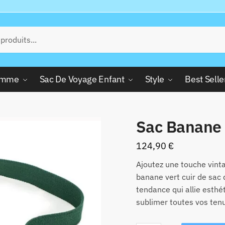
Femme
Sac De Voyage Enfant
Style
Best Selle
Sac Banane 
124,90
€
Ajoutez une touche vinta
banane vert cuir de sac 
tendance qui allie esthé
sublimer toutes vos ten