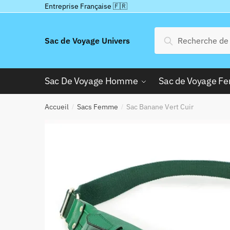
Passer
Aller
Entreprise Française 🇫🇷
à
au
la
contenu
Recherche
Recherche
Sac de Voyage Univers
navigation
pour :
Sac De Voyage Homme
Sac de Voyage 
Accueil
Sacs Femme
Sac Banane Vert Cuir
/
/