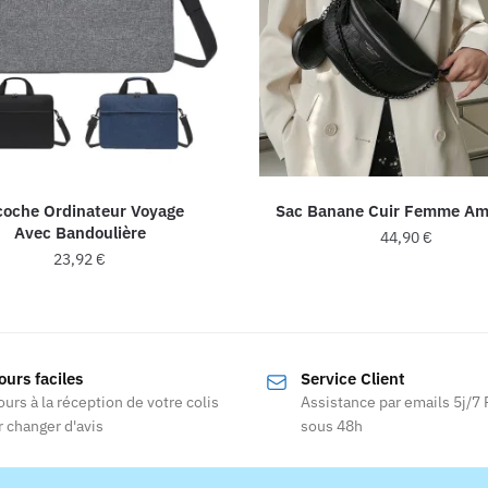
coche Ordinateur Voyage
Sac Banane Cuir Femme Am
Avec Bandoulière
44,90
€
23,92
€
Ce
Ce
produit
produit
a
a
plusieurs
ours faciles
Service Client
plusieurs
variations
ours à la réception de votre colis
Assistance par emails 5j/7
variations.
Les
 changer d'avis
sous 48h
Les
options
options
peuvent