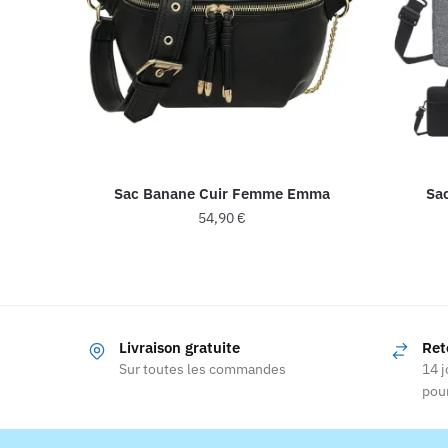
Sac Banane Cuir Femme Emma
Sa
54,90
€
Ce
produit
a
plusieurs
Livraison gratuite
Ret
variations.
Sur toutes les commandes
14 j
Les
pour
options
peuvent