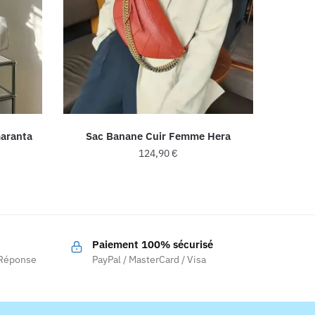
aranta
Sac Banane Cuir Femme Hera
124,90
€
Ce
produit
a
plusieurs
Paiement 100% sécurisé
.
variations.
 Réponse
PayPal / MasterCard / Visa
Les
options
peuvent