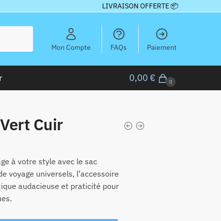
LIVRAISON OFFERTE 📦
Mon Compte
FAQs
Paiement
r
0,00
€
0
Vert Cuir
ge à votre style avec le sac
de voyage universels, l’accessoire
tique audacieuse et praticité pour
ues.