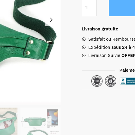
quantité
de
Sac
Banane
Livraison gratuite
Vert
Satisfait ou Rembours
Cuir
Expédition
sous 24 à 
Livraison Suivie
OFFE
Paieme