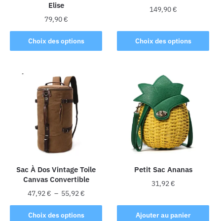
Elise
149,90
€
79,90
€
Ce
Ce
produit
Choix des options
Choix des options
produit
a
a
plusieurs
plusieurs
variations.
variations.
Les
Les
options
options
peuvent
peuvent
être
être
choisies
choisies
sur
sur
la
la
Sac À Dos Vintage Toile
Petit Sac Ananas
page
Canvas Convertible
page
du
31,92
€
du
Plage
produit
47,92
€
–
55,92
€
produit
de
Ce
prix :
Choix des options
Ajouter au panier