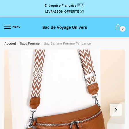
Passer
Aller
Entreprise Française 🇫🇷
à
au
LIVRAISON OFFERTE 📦
la
contenu
navigation
Sac de Voyage Univers
MENU
0
Accueil
/
Sacs Femme
/
Sac Banane Femme Tendance