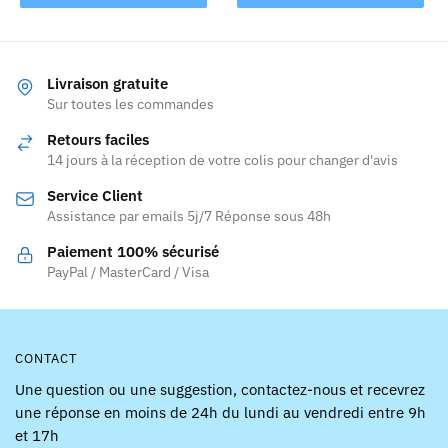
produit
47,92 €
a
à
plusieurs
55,92 €
variations.
Livraison gratuite
Les
Sur toutes les commandes
options
Retours faciles
peuvent
14 jours à la réception de votre colis pour changer d'avis
être
Service Client
choisies
Assistance par emails 5j/7 Réponse sous 48h
sur
la
Paiement 100% sécurisé
page
PayPal / MasterCard / Visa
du
produit
CONTACT
Une question ou une suggestion, contactez-nous et recevrez
une réponse en moins de 24h du lundi au vendredi entre 9h
et 17h