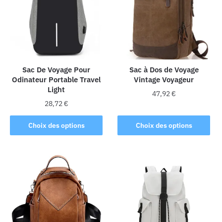
Sac De Voyage Pour
Sac à Dos de Voyage
Odinateur Portable Travel
Vintage Voyageur
Light
47,92
€
28,72
€
Ce
Ce
produit
Choix des options
Choix des options
produit
a
a
plusieurs
plusieurs
variations.
variations.
Les
Les
options
options
peuvent
peuvent
être
être
choisies