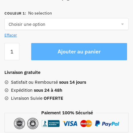
No selection
COULEUR 1
:
Effacer
quantité
Ajouter au panier
de
Sac
À
Livraison gratuite
Dos
Tête
Satisfait ou Remboursé
sous 14 jours
De
Expédition
sous 24 à 48h
Mort
Livraison Suivie
OFFERTE
Skull
Paiement 100% Sécurisé