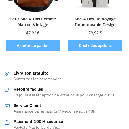
choisies
sur
sur
la
la
Petit Sac À Dos Femme
Sac À Dos De Voyage
page
Marron Vintage
Imperméable Design
page
du
du
produit
47,92
€
79,92
€
produit
Ce
Ajouter au panier
Choix des options
produit
a
plusieurs
variations.
Livraison gratuite
Les
Sur toutes les commandes
options
Retours faciles
peuvent
14 jours à la réception de votre colis pour changer d'avis
être
Service Client
choisies
Assistance par emails 5j/7 Réponse sous 48h
sur
la
Paiement 100% sécurisé
page
PayPal / MasterCard / Visa