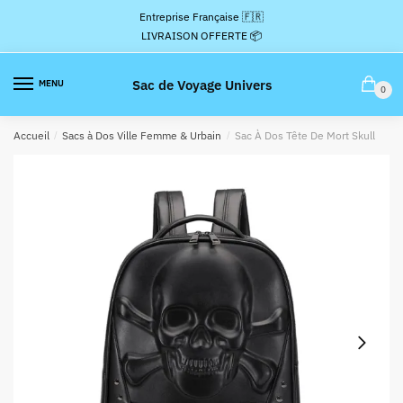
Passer
Aller
Entreprise Française 🇫🇷
à
au
LIVRAISON OFFERTE 📦
la
contenu
navigation
Sac de Voyage Univers
MENU
0
Accueil
/
Sacs à Dos Ville Femme & Urbain
/
Sac À Dos Tête De Mort Skull