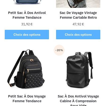
Petit Sac À Dos Antivol
Sac De Voyage Vintage
Femme Tendance
Femme Cartable Retro
31,92
€
47,92
€
Ce
Ce
Choix des options
Choix des options
produit
produit
a
a
plusieurs
plusieurs
-20%
variations.
variations.
Les
Les
options
options
peuvent
peuvent
être
être
choisies
choisies
sur
sur
la
la
Petit Sac À Dos Voyage
Sac À Dos Antivol Voyage
Femme Tendance
Cabine À Compression
page
page
Sous Vide