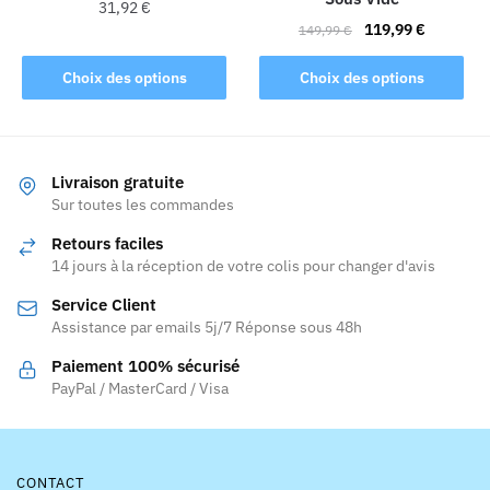
du
du
31,92
€
Le
Le
produit
produit
119,99
€
149,99
€
Ce
prix
prix
Ce
produit
initial
actuel
Choix des options
Choix des options
produit
a
était :
est :
a
149,99 €.
119,99 €.
plusieurs
plusieurs
variations.
variations.
Les
Livraison gratuite
Les
Sur toutes les commandes
options
options
peuvent
Retours faciles
peuvent
être
14 jours à la réception de votre colis pour changer d'avis
être
choisies
Service Client
choisies
sur
Assistance par emails 5j/7 Réponse sous 48h
sur
la
la
page
Paiement 100% sécurisé
page
PayPal / MasterCard / Visa
du
du
produit
produit
CONTACT