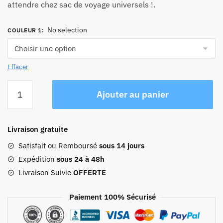
attendre chez sac de voyage universels !.
No selection
COULEUR 1
:
Effacer
quantité
Ajouter au panier
de
Sac
À
Livraison gratuite
Dos
Roll
Satisfait ou Remboursé
sous 14 jours
Top
Expédition
sous 24 à 48h
Femme
Livraison Suivie
OFFERTE
Voyageuse
Paiement 100% Sécurisé