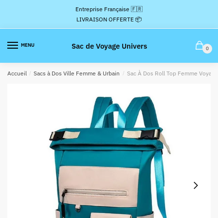
Passer
Aller
Entreprise Française 🇫🇷
à
au
LIVRAISON OFFERTE 📦
la
contenu
navigation
Sac de Voyage Univers
MENU
0
Accueil
/
Sacs à Dos Ville Femme & Urbain
/
Sac À Dos Roll Top Femme Voyag