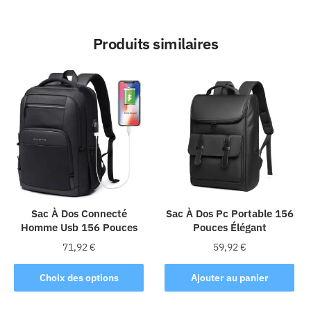
Produits similaires
Sac À Dos Connecté
Sac À Dos Pc Portable 156
Homme Usb 156 Pouces
Pouces Élégant
71,92
€
59,92
€
Ce
Choix des options
Ajouter au panier
produit
a