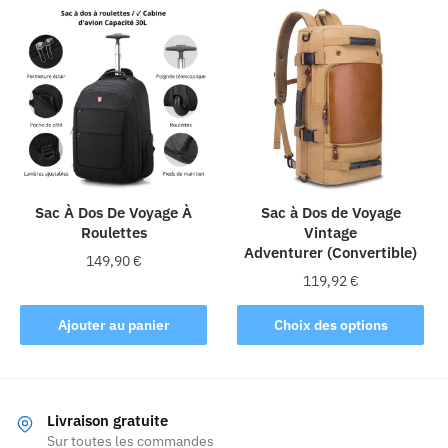
plusieurs
variations.
Les
options
peuvent
être
choisies
sur
la
Sac À Dos De Voyage À
Sac à Dos de Voyage
Roulettes
Vintage
page
Adventurer (Convertible)
du
149,90
€
produit
119,92
€
Ce
Ajouter au panier
Choix des options
produit
a
plusieurs
variations.
Livraison gratuite
Les
Sur toutes les commandes