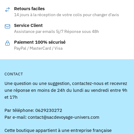
options
Retours faciles
peuvent
14 jours à la réception de votre colis pour changer d'avis
être
Service Client
choisies
Assistance par emails 5j/7 Réponse sous 48h
sur
la
Paiement 100% sécurisé
page
PayPal / MasterCard / Visa
du
produit
CONTACT
Une question ou une suggestion, contactez-nous et recevrez
une réponse en moins de 24h du lundi au vendredi entre 9h
et 17h
Par téléphone: 0629230272
Par e-mail: contact@sacdevoyage-univers.com
Cette boutique appartient à une entreprise française