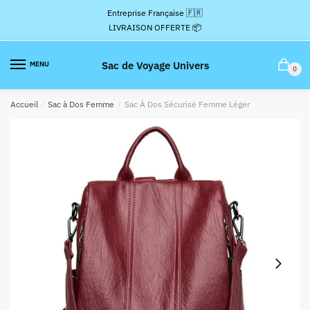
Passer
Aller
Entreprise Française 🇫🇷
à
au
LIVRAISON OFFERTE 📦
la
contenu
navigation
Sac de Voyage Univers
MENU
0
Accueil
/
Sac à Dos Femme
/
Sac À Dos Sécurisé Femme Léger