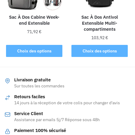
choisies
sur
sur
la
la
Sac À Dos Cabine Week-
Sac À Dos Antivol
page
end Extensible
Extensible Multi-
page
du
compartiments
du
produit
71,92
€
produit
103,92
€
Ce
Ce
produit
Choix des options
Choix des options
produit
a
a
plusieurs
plusieurs
variations.
variations.
Les
Livraison gratuite
Les
Sur toutes les commandes
options
options
peuvent
Retours faciles
peuvent
être
14 jours à la réception de votre colis pour changer d'avis
être
choisies
Service Client
choisies
sur
Assistance par emails 5j/7 Réponse sous 48h
sur
la
la
page
Paiement 100% sécurisé