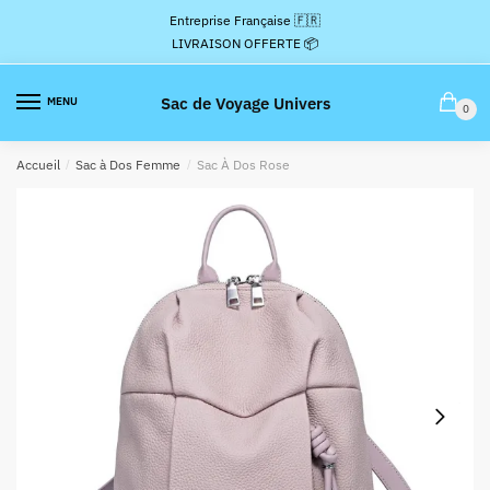
Passer
Aller
Entreprise Française 🇫🇷
à
au
LIVRAISON OFFERTE 📦
la
contenu
navigation
Sac de Voyage Univers
MENU
0
Accueil
/
Sac à Dos Femme
/
Sac À Dos Rose