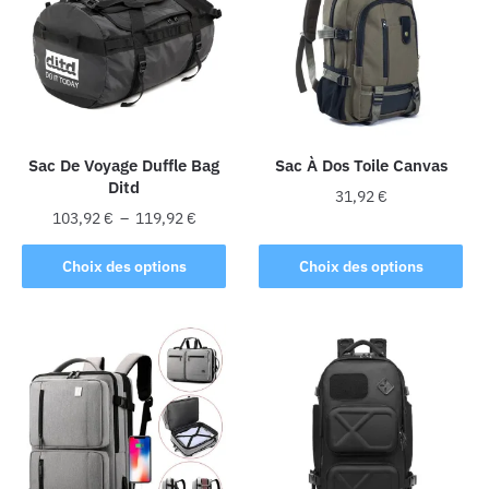
Sac De Voyage Duffle Bag
Sac À Dos Toile Canvas
Ditd
31,92
€
Plage
103,92
€
–
119,92
€
Ce
de
Ce
produit
prix :
Choix des options
Choix des options
produit
103,92 €
a
a
à
plusieurs
plusieurs
119,92 €
variations.
variations.
Les
Les
options
options
peuvent
peuvent
être
être
choisies