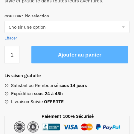
style et praticité dans toutes leurs aventures.
No selection
COULEUR
:
Effacer
quantité
Ajouter au panier
de
Sac
À
Livraison gratuite
Dos
Rose
Satisfait ou Remboursé
sous 14 jours
Expédition
sous 24 à 48h
Livraison Suivie
OFFERTE
Paiement 100% Sécurisé