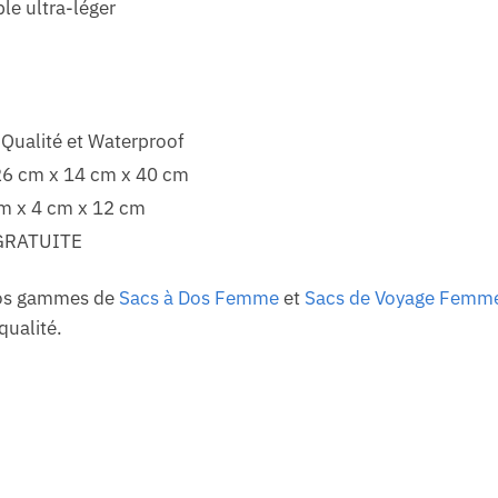
le ultra-léger
 Qualité et Waterproof
 26 cm x 14 cm x 40 cm
cm x 4 cm x 12 cm
GRATUITE
 nos gammes de
Sacs à Dos Femme
et
Sacs de Voyage Femm
ualité.