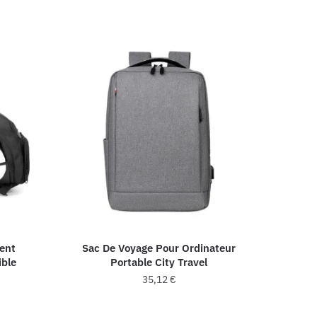
ent
Sac De Voyage Pour Ordinateur
ible
Portable City Travel
35,12
€
Ce