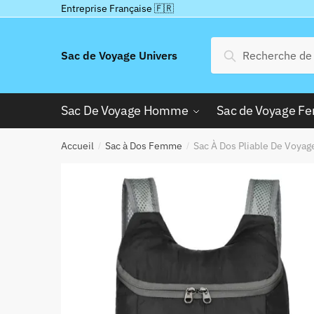
Passer
Aller
Entreprise Française 🇫🇷
à
au
la
contenu
Recherche
Recherche
Sac de Voyage Univers
navigation
pour :
Sac De Voyage Homme
Sac de Voyage 
Accueil
Sac à Dos Femme
Sac À Dos Pliable De Voya
/
/