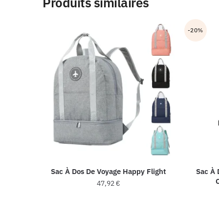
Produits similaires
-20%
Sac À Dos De Voyage Happy Flight
Sac À 
47,92
€
Ce
produit