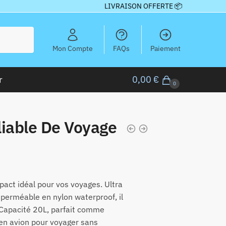
LIVRAISON OFFERTE 📦
Mon Compte
FAQs
Paiement
r
0,00
€
0
liable De Voyage
pact idéal pour vos voyages. Ultra
mperméable en nylon waterproof, il
Capacité 20L, parfait comme
en avion pour voyager sans