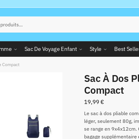
Femme
Sac De Voyage Enfant
Style
Best Selle
ge Compact
Sac À Dos P
Compact
19,99
€
Le sac à dos pliable com
léger, seulement 80g, i
se range en 9x4x12cm. 
bagage supplémentaire 