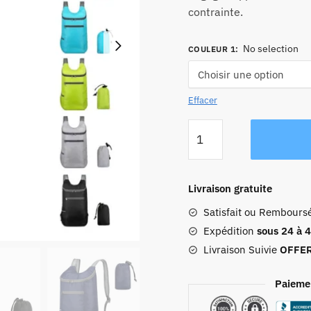
contrainte.
No selection
COULEUR 1
:
Effacer
quantité
de
Sac
À
Livraison gratuite
Dos
Satisfait ou Rembours
Pliable
De
Expédition
sous 24 à 
Voyage
Livraison Suivie
OFFE
Compact
Paieme