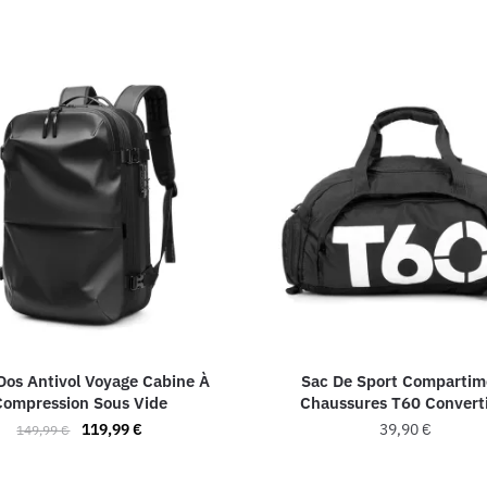
Dos Antivol Voyage Cabine À
Sac De Sport Compartim
Compression Sous Vide
Chaussures T60 Convert
Le
Le
119,99
€
39,90
€
149,99
€
prix
prix
Ce
Ce
initial
actuel