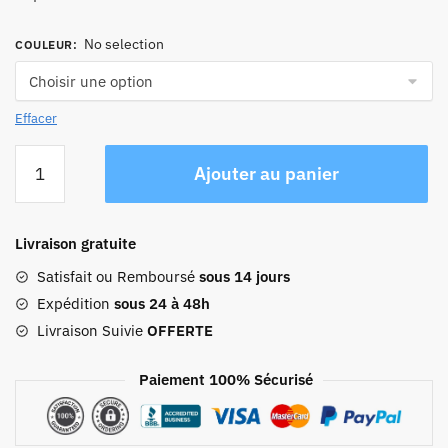
No selection
COULEUR
:
Effacer
quantité
Ajouter au panier
de
Sac
À
Livraison gratuite
Dos
Ordinateur
Satisfait ou Remboursé
sous 14 jours
Femme
Expédition
sous 24 à 48h
Élégant
Livraison Suivie
OFFERTE
Paiement 100% Sécurisé