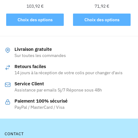
du
103,92
€
71,92
€
produit
Ce
Ce
Choix des options
Choix des options
produit
produit
a
a
plusieurs
plusieurs
variations.
variations.
Livraison gratuite
Les
Les
Sur toutes les commandes
options
options
Retours faciles
peuvent
peuvent
14 jours à la réception de votre colis pour changer d'avis
être
être
Service Client
choisies
choisies
Assistance par emails 5j/7 Réponse sous 48h
sur
sur
la
la
Paiement 100% sécurisé
page
page
PayPal / MasterCard / Visa
du
du
produit
produit
CONTACT