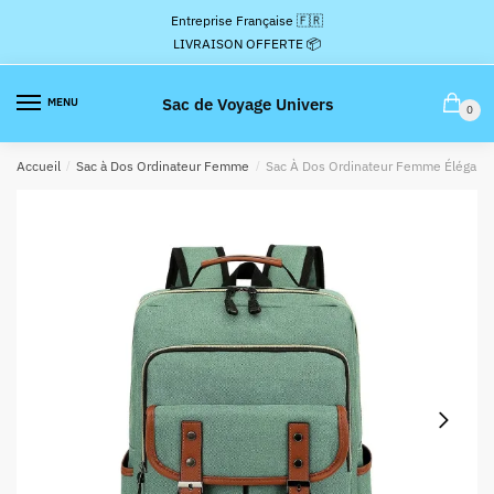
Passer
Aller
Entreprise Française 🇫🇷
à
au
LIVRAISON OFFERTE 📦
la
contenu
navigation
Sac de Voyage Univers
MENU
0
Accueil
/
Sac à Dos Ordinateur Femme
/
Sac À Dos Ordinateur Femme Élégant