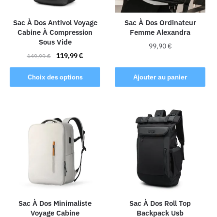
Sac À Dos Antivol Voyage
Sac À Dos Ordinateur
Cabine À Compression
Femme Alexandra
Sous Vide
99,90
€
Le
Le
119,99
€
149,99
€
prix
prix
Ce
initial
actuel
Choix des options
Ajouter au panier
produit
était :
est :
a
149,99 €.
119,99 €.
plusieurs
variations.
Les
options
peuvent
être
choisies
sur
la
Sac À Dos Minimaliste
Sac À Dos Roll Top
Voyage Cabine
Backpack Usb
page