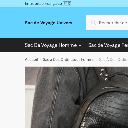
Passer
Aller
Entreprise Française 🇫🇷
à
au
la
contenu
Recherche
Recherche
Sac de Voyage Univers
navigation
pour :
Sac De Voyage Homme
Sac de Voyage 
Accueil
Sac à Dos Ordinateur Femme
Sac À Dos Ordi
/
/