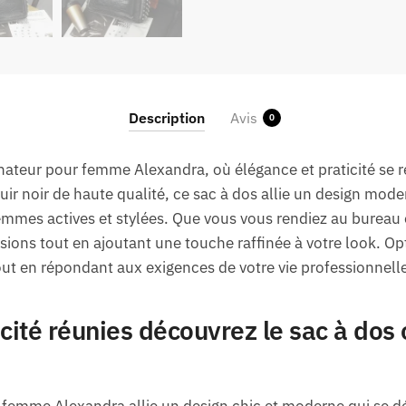
Description
Avis
0
nateur pour femme Alexandra, où élégance et praticité se 
uir noir de haute qualité, ce sac à dos allie un design mode
femmes actives et stylées. Que vous vous rendiez au bureau 
asions tout en ajoutant une touche raffinée à votre look. O
tout en répondant aux exigences de votre vie professionnell
icité réunies découvrez le sac à dos
 femme Alexandra allie un design chic et moderne qui se d