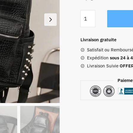
quantité
de
Sac
À
Livraison gratuite
Dos
Satisfait ou Rembours
Ordinateur
Femme
Expédition
sous 24 à 
Alexandra
Livraison Suivie
OFFE
Paieme