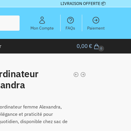
LIVRAISON OFFERTE 📦
Mon Compte
FAQs
Paiement
r
0,00
€
0
rdinateur
andra
s ordinateur femme Alexandra,
 élégance et praticité pour
quotidien, disponible chez sac de