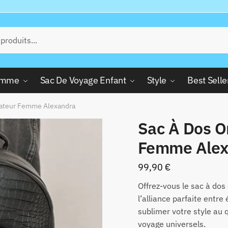
Femme
Sac De Voyage Enfant
Style
Best Selle
nateur Femme Alexandra
Sac À Dos O
Femme Alex
99,90
€
Offrez-vous le sac à do
l’alliance parfaite entre
sublimer votre style au 
voyage universels.