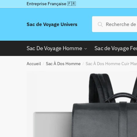
Passer
Aller
Entreprise Française 🇫🇷
à
au
la
contenu
Recherche
Recherche
Sac de Voyage Univers
navigation
pour :
Sac De Voyage Homme
Sac de Voyage 
Accueil
Sac À Dos Homme
Sac À Dos Homme Cuir Mar
/
/