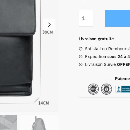
quantité
de
Sac
À
Livraison gratuite
Dos
Satisfait ou Rembours
Homme
Cuir
Expédition
sous 24 à 
Martin
Livraison Suivie
OFFE
Paieme