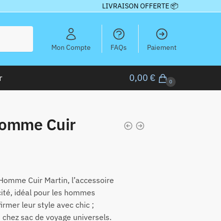
LIVRAISON OFFERTE 📦
Mon Compte
FAQs
Paiement
r
0,00
€
0
Homme Cuir
Homme Cuir Martin, l’accessoire
icité, idéal pour les hommes
rmer leur style avec chic ;
n chez sac de voyage universels.