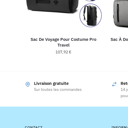
Sac De Voyage Pour Costume Pro
Sac À Do
Travel
107,92
€
Ce
produit
a
Livraison gratuite
Ret
plusieurs
Sur toutes les commandes
14 j
variations.
pour
Les
options
peuvent
être
choisies
CONTACT
INFORM