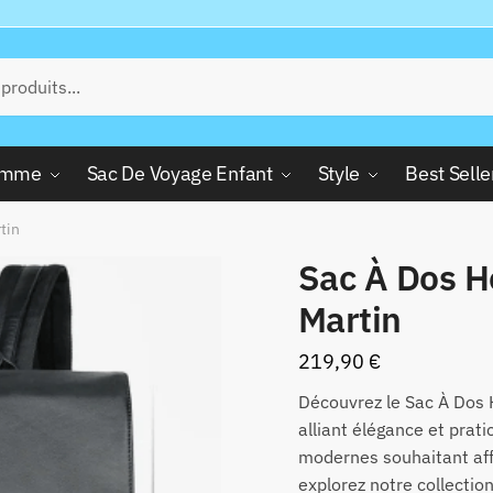
Femme
Sac De Voyage Enfant
Style
Best Selle
tin
Sac À Dos 
Martin
219,90
€
Découvrez le Sac À Dos 
alliant élégance et prat
modernes souhaitant affi
explorez notre collectio