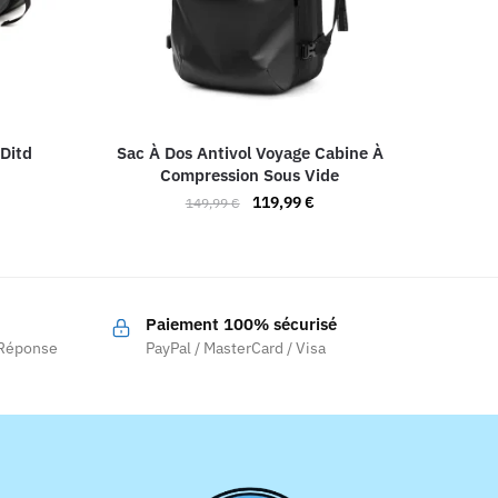
 Ditd
Sac À Dos Antivol Voyage Cabine À
Compression Sous Vide
lage
Le
Le
119,99
€
e
149,99
€
prix
prix
rix :
Ce
initial
actuel
03,92 €
produit
était :
est :
a
149,99 €.
119,99 €.
19,92 €
Paiement 100% sécurisé
plusieurs
.
 Réponse
PayPal / MasterCard / Visa
variations.
Les
options
peuvent
être
choisies