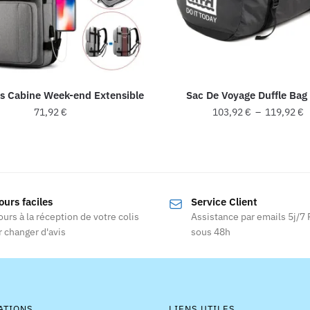
s Cabine Week-end Extensible
Sac De Voyage Duffle Bag
P
71,92
€
103,92
€
–
119,92
€
d
Ce
Ce
p
produit
produit
1
a
a
à
1
plusieurs
plusieurs
ours faciles
Service Client
variations.
variations
ours à la réception de votre colis
Assistance par emails 5j/7
Les
Les
 changer d'avis
sous 48h
options
options
peuvent
peuvent
être
être
choisies
choisies
ATIONS
LIENS UTILES