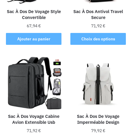
Sac À Dos De Voyage Style
Sac À Dos Antivol Travel
Convertible
Secure
67,94
€
71,92
€
Ce
Ajouter au panier
Choix des options
produit
a
plusieurs
variations.
Les
options
peuvent
être
choisies
sur
la
Sac À Dos Voyage Cabine
Sac À Dos De Voyage
Avion Extensible Usb
Imperméable Design
page
du
71,92
€
79,92
€