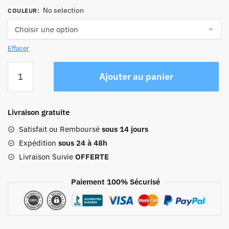
No selection
COULEUR
:
Effacer
quantité
Ajouter au panier
de
Sac
À
Livraison gratuite
Dos
Femme
Satisfait ou Remboursé
sous 14 jours
Travail
Expédition
sous 24 à 48h
Ordinateur
Livraison Suivie
OFFERTE
Paiement 100% Sécurisé