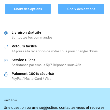
produit
Ce
Ce
Choix des options
Choix des options
produit
produit
a
a
plusieurs
plusieurs
variations.
variations.
Livraison gratuite
Les
Les
Sur toutes les commandes
options
options
Retours faciles
peuvent
peuvent
14 jours à la réception de votre colis pour changer d'avis
être
être
Service Client
choisies
choisies
Assistance par emails 5j/7 Réponse sous 48h
sur
sur
la
la
Paiement 100% sécurisé
page
page
PayPal / MasterCard / Visa
du
du
produit
produit
CONTACT
Une question ou une suggestion, contactez-nous et recevrez