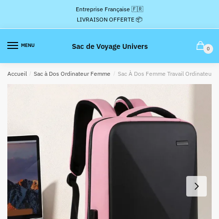
Passer
Aller
Entreprise Française 🇫🇷
à
au
LIVRAISON OFFERTE 📦
la
contenu
navigation
Sac de Voyage Univers
MENU
0
Accueil
/
Sac à Dos Ordinateur Femme
/
Sac À Dos Femme Travail Ordinateur