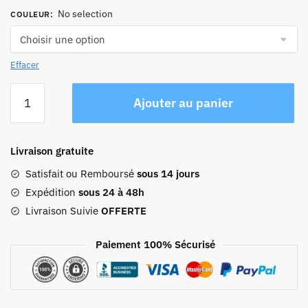
No selection
COULEUR
:
Effacer
quantité
Ajouter au panier
de
Sac
À
Livraison gratuite
Dos
Femme
Satisfait ou Remboursé
sous 14 jours
Cabine
Expédition
sous 24 à 48h
Avion
Livraison Suivie
OFFERTE
Paiement 100% Sécurisé