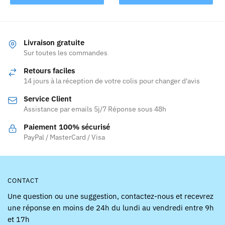
produit
a
plusieurs
variations.
Livraison gratuite
Les
Sur toutes les commandes
options
Retours faciles
peuvent
14 jours à la réception de votre colis pour changer d'avis
être
Service Client
choisies
Assistance par emails 5j/7 Réponse sous 48h
sur
la
Paiement 100% sécurisé
page
PayPal / MasterCard / Visa
du
produit
CONTACT
Une question ou une suggestion, contactez-nous et recevrez
une réponse en moins de 24h du lundi au vendredi entre 9h
et 17h