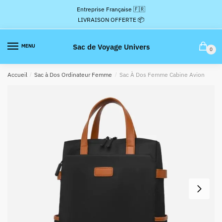
Passer
Aller
Entreprise Française 🇫🇷
à
au
LIVRAISON OFFERTE 📦
la
contenu
navigation
Sac de Voyage Univers
MENU
0
Accueil
/
Sac à Dos Ordinateur Femme
/
Sac À Dos Femme Cabine Avion