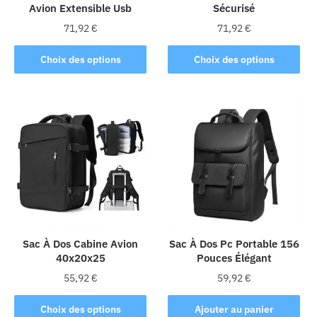
Avion Extensible Usb
Sécurisé
71,92
€
71,92
€
Ce
Ce
Choix des options
Choix des options
produit
produit
a
a
plusieurs
plusieurs
variations.
variations.
Les
Les
options
options
peuvent
peuvent
être
être
choisies
choisies
sur
sur
la
la
Sac À Dos Cabine Avion
Sac À Dos Pc Portable 156
40x20x25
Pouces Élégant
page
page
du
du
55,92
€
59,92
€
produit
produit
Ce
Choix des options
Ajouter au panier