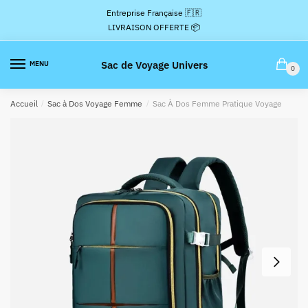
Passer
Aller
Entreprise Française 🇫🇷
à
au
LIVRAISON OFFERTE 📦
la
contenu
navigation
Sac de Voyage Univers
MENU
0
Accueil
/
Sac à Dos Voyage Femme
/
Sac À Dos Femme Pratique Voyage