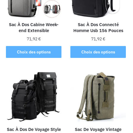
Sac À Dos Cabine Week-
Sac À Dos Connecté
end Extensible
Homme Usb 156 Pouces
71,92
€
71,92
€
Ce
Ce
Choix des options
Choix des options
produit
produit
a
a
plusieurs
plusieurs
variations.
variations.
Les
Les
options
options
peuvent
peuvent
être
être
choisies
choisies
sur
sur
la
la
Sac À Dos De Voyage Style
Sac De Voyage Vintage