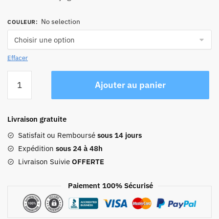
No selection
COULEUR
:
Effacer
quantité
Ajouter au panier
de
Sac
À
Livraison gratuite
Dos
Femme
Satisfait ou Remboursé
sous 14 jours
Pratique
Expédition
sous 24 à 48h
Voyage
Livraison Suivie
OFFERTE
Paiement 100% Sécurisé