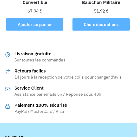
Convertible
Baluchon Militaire
page
page
du
du
67,94
€
51,92
€
produit
produit
Ce
Ajouter au panier
Choix des options
produit
a
plusieurs
variations.
Livraison gratuite
Les
Sur toutes les commandes
options
Retours faciles
peuvent
14 jours à la réception de votre colis pour changer d'avis
être
Service Client
choisies
Assistance par emails 5j/7 Réponse sous 48h
sur
la
Paiement 100% sécurisé
page
PayPal / MasterCard / Visa
du
produit