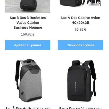
Sac à Dos à Roulettes
Sac À Dos Cabine Avion
Valise Cabine
40x20x25
Business Homme
55,92
€
159,92
€
Ce
produit
Ajouter au panier
Choix des options
a
plusieurs
variations.
Les
options
peuvent
être
choisies
sur
la
Sac À Dos Anti-pickpocket
Sac à Dos de Voyage pour
page