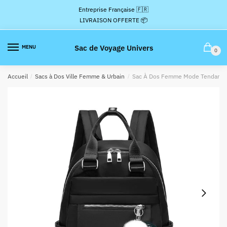
Passer
Aller
Entreprise Française 🇫🇷
à
au
LIVRAISON OFFERTE 📦
la
contenu
navigation
Sac de Voyage Univers
MENU
0
Accueil
/
Sacs à Dos Ville Femme & Urbain
/
Sac À Dos Femme Mode Tendanc