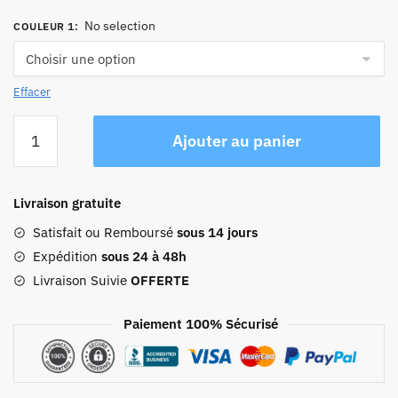
No selection
COULEUR 1
:
Effacer
quantité
Ajouter au panier
de
Sac
À
Livraison gratuite
Dos
Femme
Satisfait ou Remboursé
sous 14 jours
Mode
Expédition
sous 24 à 48h
Tendance
Livraison Suivie
OFFERTE
Paiement 100% Sécurisé