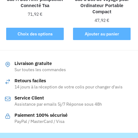
Connecté Tsa
Ordinateur Portable
du
Compact
produit
71,92
€
47,92
€
Ce
produit
Choix des options
Ajouter au panier
a
plusieurs
variations.
Les
Livraison gratuite
Sur toutes les commandes
options
peuvent
Retours faciles
être
14 jours à la réception de votre colis pour changer d'avis
choisies
Service Client
sur
Assistance par emails 5j/7 Réponse sous 48h
la
page
Paiement 100% sécurisé
PayPal / MasterCard / Visa
du
produit