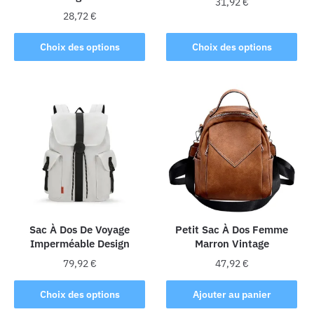
31,92
€
28,72
€
Ce
Ce
produit
Choix des options
Choix des options
produit
a
a
plusieurs
plusieurs
variations.
variations.
Les
Les
options
options
peuvent
peuvent
être
être
choisies
choisies
sur
sur
la
la
Sac À Dos De Voyage
Petit Sac À Dos Femme
page
Imperméable Design
Marron Vintage
page
du
du
produit
79,92
€
47,92
€
produit
Ce
Choix des options
Ajouter au panier
produit