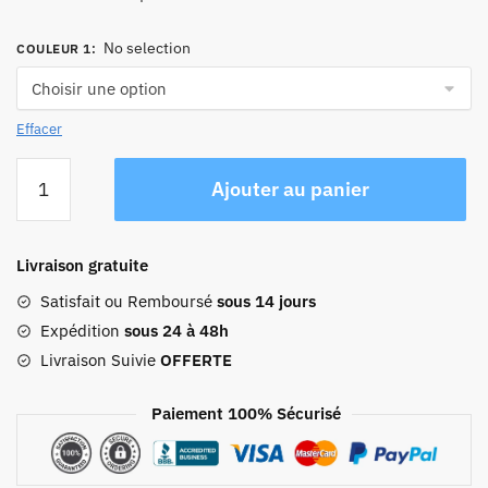
No selection
COULEUR 1
:
Effacer
quantité
Ajouter au panier
de
Sac
À
Livraison gratuite
Dos
Antivol
Satisfait ou Remboursé
sous 14 jours
Femme
Expédition
sous 24 à 48h
Fermeture
Livraison Suivie
OFFERTE
Dorsale
Paiement 100% Sécurisé