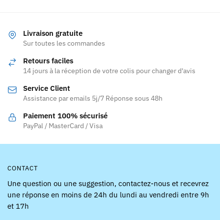
a
plusieurs
variations.
Livraison gratuite
Les
Sur toutes les commandes
options
Retours faciles
peuvent
14 jours à la réception de votre colis pour changer d'avis
être
Service Client
choisies
Assistance par emails 5j/7 Réponse sous 48h
sur
la
Paiement 100% sécurisé
page
PayPal / MasterCard / Visa
du
produit
CONTACT
Une question ou une suggestion, contactez-nous et recevrez
une réponse en moins de 24h du lundi au vendredi entre 9h
et 17h