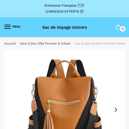
Passer
Aller
Entreprise Française 🇫🇷
à
au
LIVRAISON OFFERTE 📦
la
contenu
navigation
Sac de Voyage Univers
MENU
0
Accueil
/
Sacs à Dos Ville Femme & Urbain
/
Sac À Dos Antivol Femme Fermetu