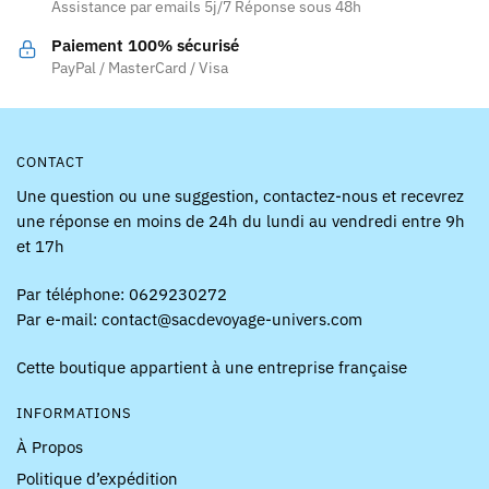
Assistance par emails 5j/7 Réponse sous 48h
sur
page
la
Paiement 100% sécurisé
du
page
PayPal / MasterCard / Visa
produit
du
produit
CONTACT
Une question ou une suggestion, contactez-nous et recevrez
une réponse en moins de 24h du lundi au vendredi entre 9h
et 17h
Par téléphone: 0629230272
Par e-mail: contact@sacdevoyage-univers.com
Cette boutique appartient à une entreprise française
INFORMATIONS
À Propos
Politique d’expédition