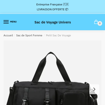
Passer
Aller
Entreprise Française 🇫🇷
à
au
LIVRAISON OFFERTE 📦
la
contenu
navigation
Sac de Voyage Univers
MENU
0
Accueil
/
Sac de Sport Femme
/
Petit Sac De Voyage