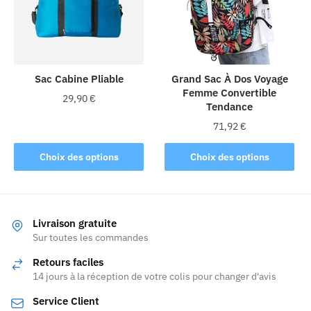
être
choisies
sur
la
Sac Cabine Pliable
Grand Sac À Dos Voyage
page
Femme Convertible
du
29,90
€
Tendance
produit
Ce
71,92
€
produit
Ce
Choix des options
Choix des options
a
produit
plusieurs
a
variations.
plusieurs
Les
variations.
Livraison gratuite
options
Les
Sur toutes les commandes
peuvent
options
être
Retours faciles
peuvent
choisies
14 jours à la réception de votre colis pour changer d'avis
être
sur
Service Client
choisies
la