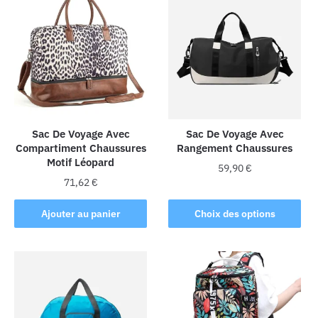
Sac De Voyage Avec
Sac De Voyage Avec
Compartiment Chaussures
Rangement Chaussures
Motif Léopard
59,90
€
71,62
€
Ce
produit
Ajouter au panier
Choix des options
a
plusieurs
variations.
Les
options
peuvent