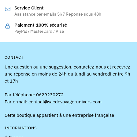
être
Service Client
choisies
Assistance par emails 5j/7 Réponse sous 48h
sur
la
Paiement 100% sécurisé
page
PayPal / MasterCard / Visa
du
produit
CONTACT
Une question ou une suggestion, contactez-nous et recevrez
une réponse en moins de 24h du lundi au vendredi entre 9h
et 17h
Par téléphone: 0629230272
Par e-mail: contact@sacdevoyage-univers.com
Cette boutique appartient à une entreprise française
INFORMATIONS