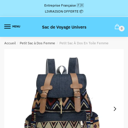
Passer
Aller
Entreprise Française 🇫🇷
à
au
LIVRAISON OFFERTE 📦
la
contenu
navigation
Sac de Voyage Univers
MENU
0
Accueil
/
Petit Sac à Dos Femme
/
Petit Sac À Dos En Toile Femme