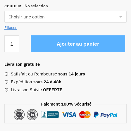
No selection
COULEUR
:
Effacer
quantité
Ajouter au panier
de
Petit
Sac
Livraison gratuite
À
Dos
Satisfait ou Remboursé
sous 14 jours
En
Expédition
sous 24 à 48h
Toile
Livraison Suivie
OFFERTE
Femme
Paiement 100% Sécurisé