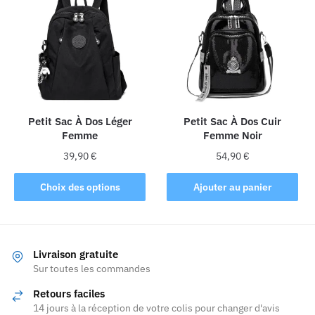
variations.
Les
Les
options
options
peuvent
peuvent
être
être
choisies
choisies
sur
sur
la
la
Petit Sac À Dos Léger
Petit Sac À Dos Cuir
page
Femme
Femme Noir
page
du
du
produit
39,90
€
54,90
€
produit
Ce
Choix des options
Ajouter au panier
produit
a
plusieurs
variations.
Livraison gratuite
Les
Sur toutes les commandes
options
Retours faciles
peuvent
14 jours à la réception de votre colis pour changer d'avis