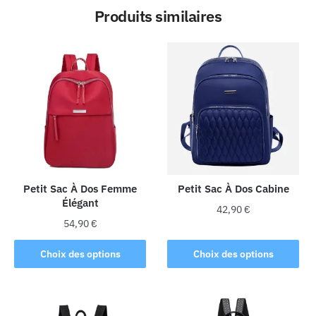
Produits similaires
Petit Sac À Dos Femme
Petit Sac À Dos Cabine
Élégant
42,90
€
54,90
€
Ce
Ce
produit
Choix des options
Choix des options
produit
a
a
plusieurs
plusieurs
variations.