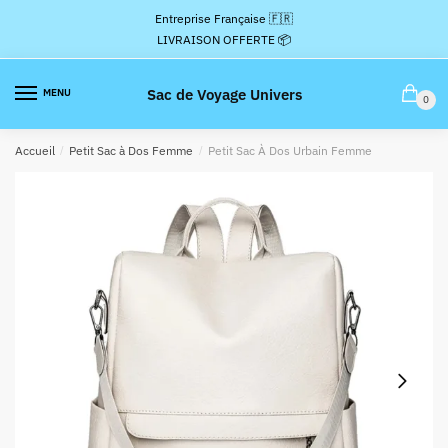
Passer
Aller
Entreprise Française 🇫🇷
à
au
LIVRAISON OFFERTE 📦
la
contenu
navigation
Sac de Voyage Univers
MENU
0
Accueil
/
Petit Sac à Dos Femme
/
Petit Sac À Dos Urbain Femme