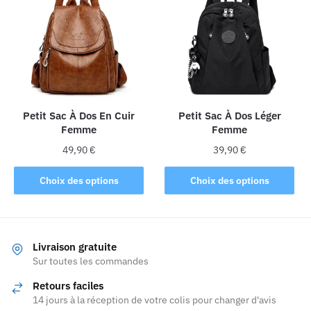
Les
Les
options
options
peuvent
peuvent
être
être
choisies
choisies
sur
sur
la
la
Petit Sac À Dos En Cuir
Petit Sac À Dos Léger
Femme
Femme
page
page
du
du
49,90
€
39,90
€
produit
produit
Ce
Ce
Choix des options
Choix des options
produit
produit
a
a
plusieurs
plusieurs
variations.
variations.
Livraison gratuite
Les
Les
Sur toutes les commandes
options
options
Retours faciles
peuvent
peuvent
14 jours à la réception de votre colis pour changer d'avis
être
être