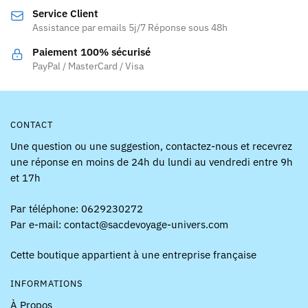
Service Client
choisies
choisies
Assistance par emails 5j/7 Réponse sous 48h
sur
sur
la
la
Paiement 100% sécurisé
page
page
PayPal / MasterCard / Visa
du
du
produit
produit
CONTACT
Une question ou une suggestion, contactez-nous et recevrez
une réponse en moins de 24h du lundi au vendredi entre 9h
et 17h
Par téléphone: 0629230272
Par e-mail: contact@sacdevoyage-univers.com
Cette boutique appartient à une entreprise française
INFORMATIONS
À Propos