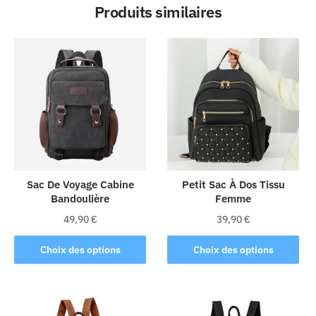
Produits similaires
Sac De Voyage Cabine
Petit Sac À Dos Tissu
Bandoulière
Femme
49,90
€
39,90
€
Ce
Ce
Choix des options
Choix des options
produit
produit
a
a
plusieurs
plusieurs
variations.
variations.