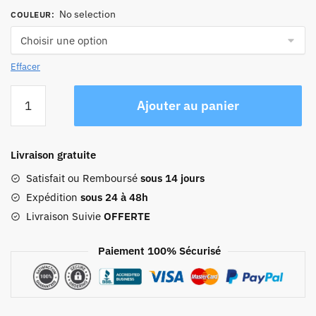
No selection
COULEUR
:
Effacer
quantité
Ajouter au panier
de
Petit
Sac
Livraison gratuite
À
Dos
Satisfait ou Remboursé
sous 14 jours
Urbain
Expédition
sous 24 à 48h
Femme
Livraison Suivie
OFFERTE
Paiement 100% Sécurisé