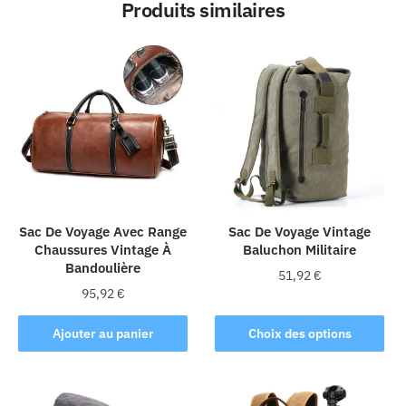
Produits similaires
Sac De Voyage Avec Range
Sac De Voyage Vintage
Chaussures Vintage À
Baluchon Militaire
Bandoulière
51,92
€
95,92
€
Ce
produit
Ajouter au panier
Choix des options
a
plusieurs
variations.