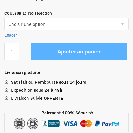
No selection
COULEUR 1
:
Effacer
quantité
Ajouter au panier
de
Sac
Week-
Livraison gratuite
end
Vintage
Satisfait ou Remboursé
sous 14 jours
Travel
Expédition
sous 24 à 48h
Duffle
Livraison Suivie
OFFERTE
Bag
40l
Paiement 100% Sécurisé