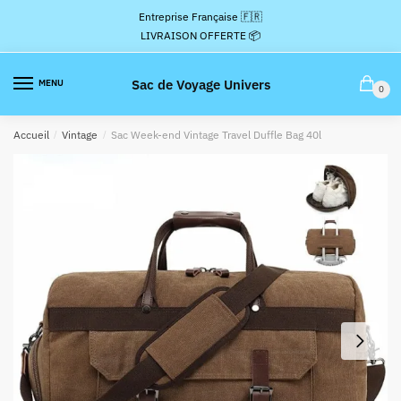
Passer
Aller
Entreprise Française 🇫🇷
à
au
LIVRAISON OFFERTE 📦
la
contenu
navigation
Sac de Voyage Univers
MENU
0
Accueil
/
Vintage
/
Sac Week-end Vintage Travel Duffle Bag 40l