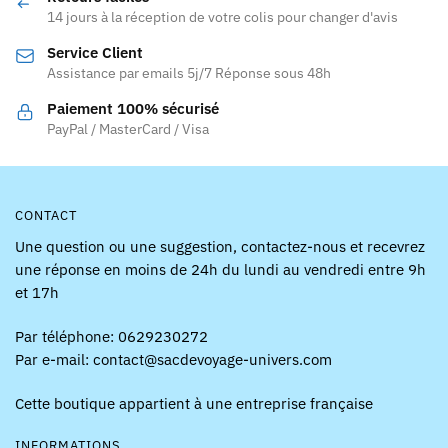
peuvent
être
14 jours à la réception de votre colis pour changer d'avis
être
choisies
Service Client
choisies
sur
Assistance par emails 5j/7 Réponse sous 48h
sur
la
la
page
Paiement 100% sécurisé
page
PayPal / MasterCard / Visa
du
du
produit
produit
CONTACT
Une question ou une suggestion, contactez-nous et recevrez
une réponse en moins de 24h du lundi au vendredi entre 9h
et 17h
Par téléphone: 0629230272
Par e-mail: contact@sacdevoyage-univers.com
Cette boutique appartient à une entreprise française
INFORMATIONS