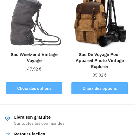
Les
options
peuvent
être
choisies
sur
la
Sac Week-end Vintage
Sac De Voyage Pour
page
Voyage
Appareil Photo Vintage
du
Explorer
produit
47,92
€
95,92
€
Ce
Ce
produit
Choix des options
Choix des options
produit
a
a
plusieurs
plusieurs
variations.
variations.
Les
Livraison gratuite
Les
Sur toutes les commandes
options
options
peuvent
Retours faciles