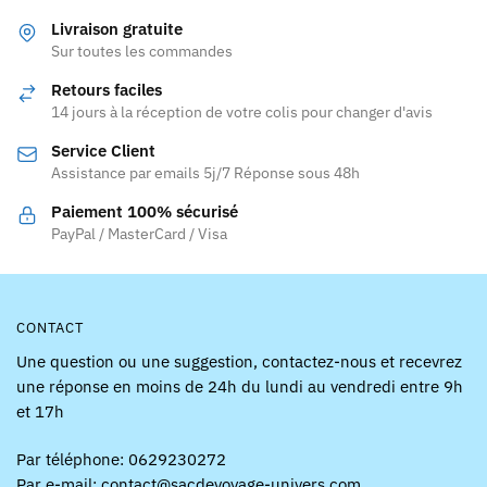
variations.
variations.
Livraison gratuite
Les
Les
Sur toutes les commandes
options
options
Retours faciles
peuvent
peuvent
14 jours à la réception de votre colis pour changer d'avis
être
être
Service Client
choisies
choisies
Assistance par emails 5j/7 Réponse sous 48h
sur
sur
la
la
Paiement 100% sécurisé
page
page
PayPal / MasterCard / Visa
du
du
produit
produit
CONTACT
Une question ou une suggestion, contactez-nous et recevrez
une réponse en moins de 24h du lundi au vendredi entre 9h
et 17h
Par téléphone: 0629230272
Par e-mail: contact@sacdevoyage-univers.com