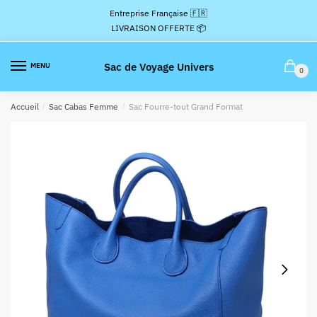
Passer
Aller
Entreprise Française 🇫🇷
à
au
LIVRAISON OFFERTE 📦
la
contenu
navigation
Sac de Voyage Univers
MENU
0
Accueil
/
Sac Cabas Femme
/
Sac Fourre-tout Grand Format