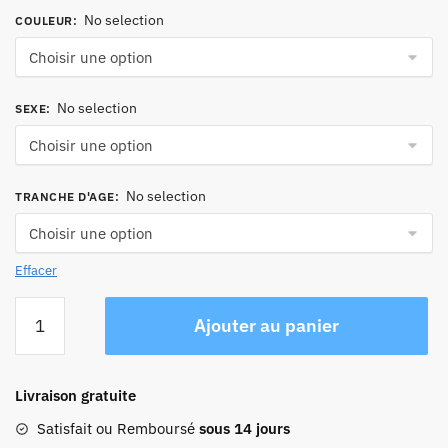
No selection
COULEUR
:
No selection
SEXE
:
No selection
TRANCHE D'AGE
:
Effacer
quantité
Ajouter au panier
de
Sac
Fourre-
Livraison gratuite
tout
Grand
Satisfait ou Remboursé
sous 14 jours