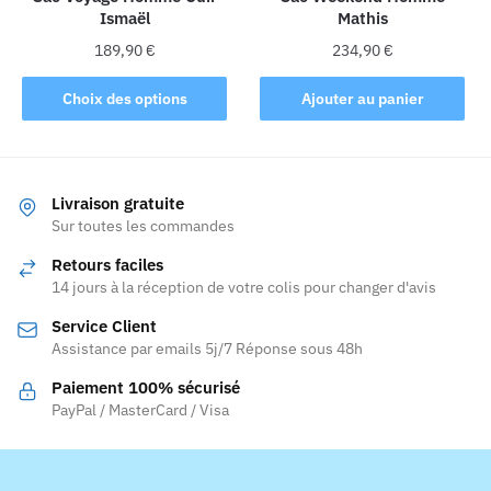
Ismaël
Mathis
page
page
du
du
189,90
€
234,90
€
produit
produit
Ce
Choix des options
Ajouter au panier
produit
a
plusieurs
variations.
Livraison gratuite
Les
Sur toutes les commandes
options
Retours faciles
peuvent
14 jours à la réception de votre colis pour changer d'avis
être
Service Client
choisies
Assistance par emails 5j/7 Réponse sous 48h
sur
la
Paiement 100% sécurisé
page
PayPal / MasterCard / Visa
du
produit