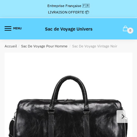
Passer
Aller
Entreprise Française 🇫🇷
à
au
LIVRAISON OFFERTE 📦
la
contenu
navigation
Sac de Voyage Univers
MENU
0
Accueil
/
Sac De Voyage Pour Homme
/
Sac De Voyage Vintage Noir