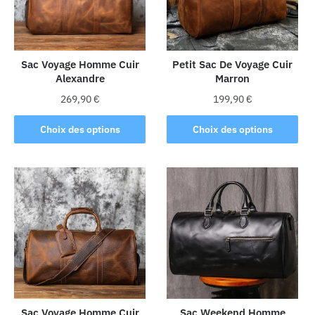
Sac Voyage Homme Cuir
Petit Sac De Voyage Cuir
Alexandre
Marron
269,90
€
199,90
€
Ce
Ce
Choix des options
Choix des options
produit
produit
a
a
plusieurs
plusieurs
variations.
variations.
Les
Les
options
options
peuvent
peuvent
être
être
choisies
choisies
sur
sur
la
la
Sac Voyage Homme Cuir
Sac Weekend Homme