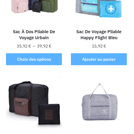
Sac À Dos Pilable De
Sac De Voyage Pliable
Voyage Urbain
Happy Flight Bleu
Plage
35,92
€
–
39,92
€
15,92
€
de
Ce
prix :
Choix des options
Ajouter au panier
produit
35,92 €
a
à
plusieurs
39,92 €
variations.
Les
options
peuvent
être
choisies
sur