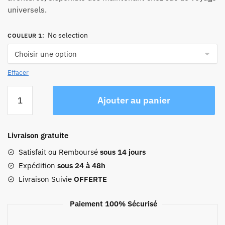
universels.
No selection
COULEUR 1
:
Effacer
quantité
Ajouter au panier
de
Sac
De
Livraison gratuite
Voyage
Pliable
Satisfait ou Remboursé
sous 14 jours
Wind
Expédition
sous 24 à 48h
Blows
Livraison Suivie
OFFERTE
River
Flows
Paiement 100% Sécurisé