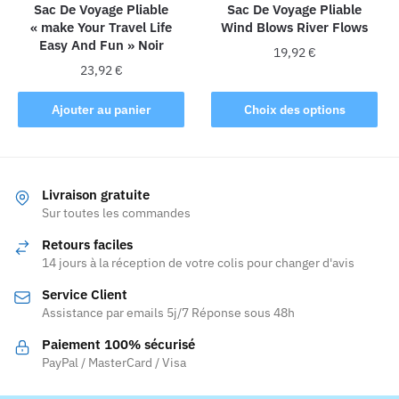
la
Sac De Voyage Pliable
Sac De Voyage Pliable
« make Your Travel Life
Wind Blows River Flows
page
Easy And Fun » Noir
du
19,92
€
produit
23,92
€
Ce
produit
Ajouter au panier
Choix des options
a
plusieurs
variations.
Les
Livraison gratuite
Sur toutes les commandes
options
peuvent
Retours faciles
être
14 jours à la réception de votre colis pour changer d'avis
choisies
Service Client
sur
Assistance par emails 5j/7 Réponse sous 48h
la
page
Paiement 100% sécurisé
PayPal / MasterCard / Visa
du
produit