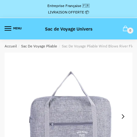
Passer
Aller
Entreprise Française 🇫🇷
à
au
LIVRAISON OFFERTE 📦
la
contenu
navigation
Sac de Voyage Univers
MENU
0
Accueil
/
Sac De Voyage Pliable
/
Sac De Voyage Pliable Wind Blows River Flow