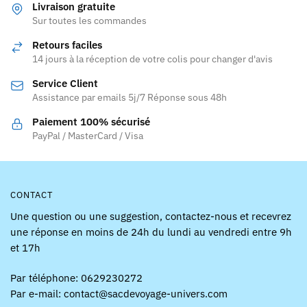
Livraison gratuite
options
Sur toutes les commandes
peuvent
être
Retours faciles
choisies
14 jours à la réception de votre colis pour changer d'avis
sur
Service Client
la
Assistance par emails 5j/7 Réponse sous 48h
page
Paiement 100% sécurisé
du
PayPal / MasterCard / Visa
produit
CONTACT
Une question ou une suggestion, contactez-nous et recevrez
une réponse en moins de 24h du lundi au vendredi entre 9h
et 17h
Par téléphone: 0629230272
Par e-mail: contact@sacdevoyage-univers.com