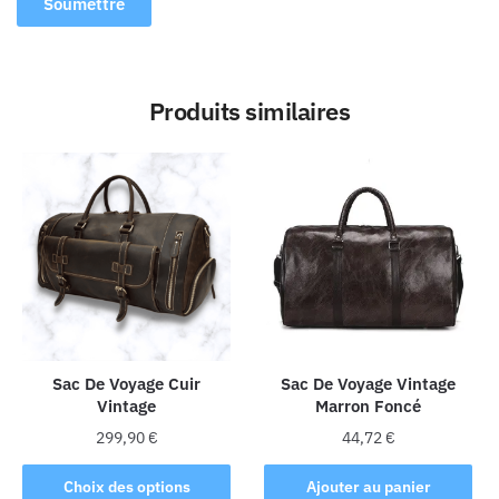
Produits similaires
Sac De Voyage Cuir
Sac De Voyage Vintage
Vintage
Marron Foncé
299,90
€
44,72
€
Ce
Choix des options
Ajouter au panier