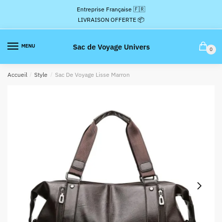
Passer
Aller
Entreprise Française 🇫🇷
à
au
LIVRAISON OFFERTE 📦
la
contenu
navigation
Sac de Voyage Univers
MENU
0
Accueil
/
Style
/
Sac De Voyage Lisse Marron