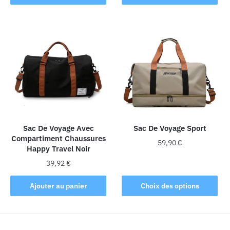
produit
a
plusieurs
variations.
Les
options
peuvent
être
choisies
sur
la
Sac De Voyage Avec
Sac De Voyage Sport
Compartiment Chaussures
page
59,90
€
Happy Travel Noir
du
Ce
produit
39,92
€
produit
Ajouter au panier
Choix des options
a
plusieurs
variations.
Les