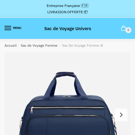
Passer
Aller
Entreprise Française 🇫🇷
à
au
LIVRAISON OFFERTE 📦
la
contenu
navigation
Sac de Voyage Univers
MENU
0
Accueil
/
Sac de Voyage Femme
/
Sac De Voyage Femme Xl