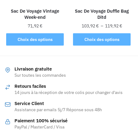
la
Sac De Voyage Vintage
Sac De Voyage Duffle Bag
page
Week-end
Ditd
du
Plage
produit
71,92
€
103,92
€
–
119,92
€
de
Ce
Ce
prix :
Choix des options
Choix des options
produit
produit
103,92 
a
a
à
plusieurs
plusieurs
119,92 
variations.
variations.
Livraison gratuite
Les
Les
Sur toutes les commandes
options
options
Retours faciles
peuvent
peuvent
14 jours à la réception de votre colis pour changer d'avis
être
être
Service Client
choisies
choisies
Assistance par emails 5j/7 Réponse sous 48h
sur
sur
la
la
Paiement 100% sécurisé
page
page
PayPal / MasterCard / Visa
du
du