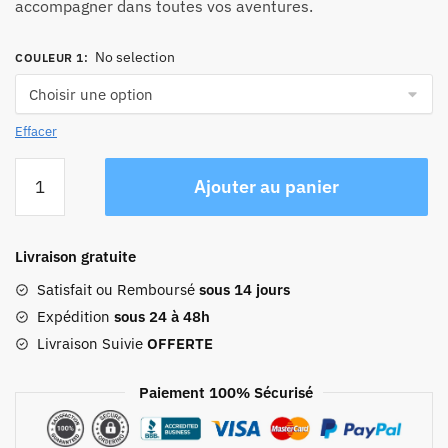
accompagner dans toutes vos aventures.
No selection
COULEUR 1
:
Effacer
quantité
Ajouter au panier
de
Sac
De
Livraison gratuite
Voyage
Femme
Satisfait ou Remboursé
sous 14 jours
Week-
Expédition
sous 24 à 48h
end
Livraison Suivie
OFFERTE
Rayures
Marines
Paiement 100% Sécurisé