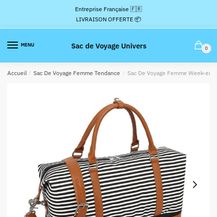
Passer
Aller
Entreprise Française 🇫🇷
à
au
LIVRAISON OFFERTE 📦
la
contenu
navigation
Sac de Voyage Univers
MENU
0
Accueil
/
Sac De Voyage Femme Tendance
/
Sac De Voyage Femme Week-end 