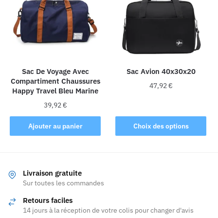
options
peuvent
être
choisies
sur
la
Sac De Voyage Avec
Sac Avion 40x30x20
page
Compartiment Chaussures
du
47,92
€
Happy Travel Bleu Marine
produit
Ce
39,92
€
produit
Ajouter au panier
Choix des options
a
plusieurs
variations.
Les
Livraison gratuite
options
Sur toutes les commandes
peuvent
être
Retours faciles
choisies
14 jours à la réception de votre colis pour changer d'avis