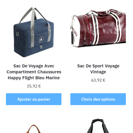
Sac De Voyage Avec
Sac De Sport Voyage
Compartiment Chaussures
Vintage
Happy Flight Bleu Marine
63,92
€
35,92
€
Ce
produit
Ajouter au panier
Choix des options
a
plusieurs
variations.
Les