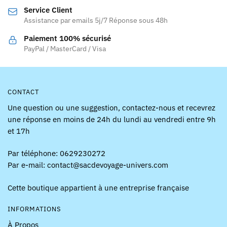
sur
Service Client
la
Assistance par emails 5j/7 Réponse sous 48h
page
Paiement 100% sécurisé
du
PayPal / MasterCard / Visa
produit
CONTACT
Une question ou une suggestion, contactez-nous et recevrez
une réponse en moins de 24h du lundi au vendredi entre 9h
et 17h
Par téléphone: 0629230272
Par e-mail: contact@sacdevoyage-univers.com
Cette boutique appartient à une entreprise française
INFORMATIONS
À Propos