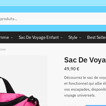
Femme
Sac De Voyage Enfant
Style
Best Selle
Rose
Sac De Voy
49,90
€
Découvrez le sac de voy
et fonctionnel qui allie 
vos escapades, disponib
voyage universels.