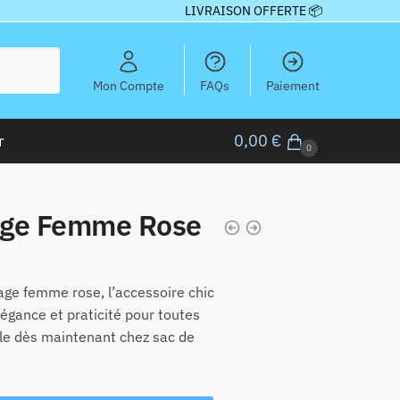
LIVRAISON OFFERTE 📦
Mon Compte
FAQs
Paiement
r
0,00
€
0
age Femme Rose
age femme rose, l’accessoire chic
élégance et praticité pour toutes
le dès maintenant chez sac de