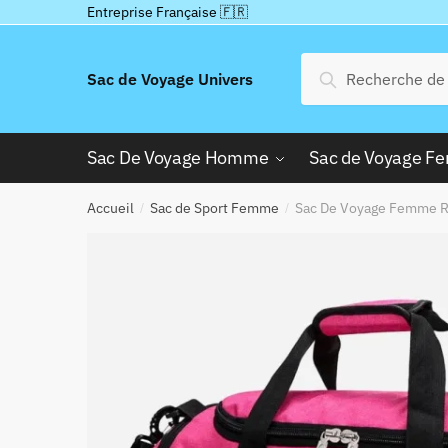
Passer
Aller
Entreprise Française 🇫🇷
à
au
la
contenu
Recherche
Recherche
Sac de Voyage Univers
navigation
pour :
Sac De Voyage Homme
Sac de Voyage 
Accueil
Sac de Sport Femme
Sac De Voyage Femme 
/
/