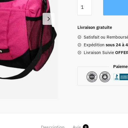
quantité
de
Sac
De
Livraison gratuite
Voyage
Satisfait ou Rembours
Femme
Rose
Expédition
sous 24 à 
Livraison Suivie
OFFE
Paieme
Description
Avis
0