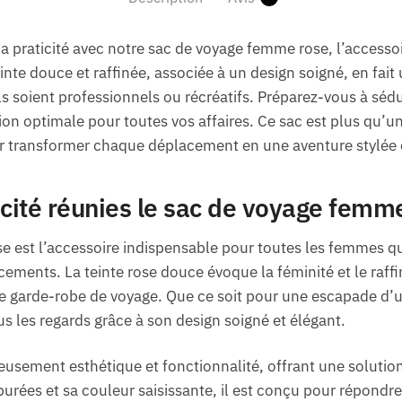
la praticité avec notre sac de voyage femme rose, l’access
nte douce et raffinée, associée à un design soigné, en fait 
ls soient professionnels ou récréatifs. Préparez-vous à sédu
on optimale pour toutes vos affaires. Ce sac est plus qu’un 
 transformer chaque déplacement en une aventure stylée e
icité réunies le sac de voyage femm
 est l’accessoire indispensable pour toutes les femmes qui 
acements. La teinte rose douce évoque la féminité et le raff
re garde-robe de voyage. Que ce soit pour une escapade d
ous les regards grâce à son design soigné et élégant.
usement esthétique et fonctionnalité, offrant une solution
urées et sa couleur saisissante, il est conçu pour répondre