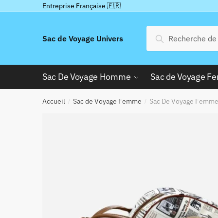
Passer
Aller
Entreprise Française 🇫🇷
à
au
la
contenu
Recherche
Recherche
Sac de Voyage Univers
navigation
pour :
Sac De Voyage Homme
Sac de Voyage 
Accueil
Sac de Voyage Femme
Sac De Voyage Femme 
/
/