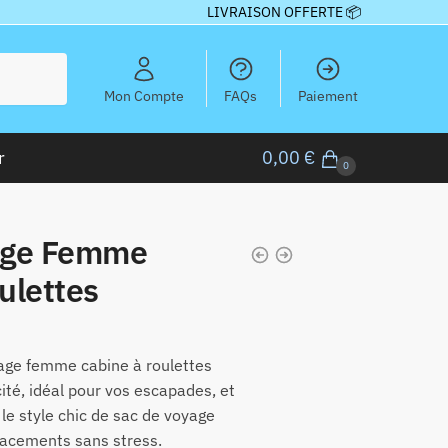
LIVRAISON OFFERTE 📦
Mon Compte
FAQs
Paiement
r
0,00
€
0
age Femme
ulettes
age femme cabine à roulettes
cité, idéal pour vos escapades, et
 le style chic de sac de voyage
lacements sans stress.