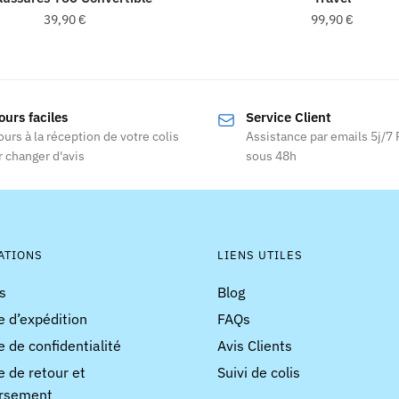
39,90
€
99,90
€
Ce
Ce
produit
produit
a
a
ours faciles
Service Client
plusieurs
plusieurs
ours à la réception de votre colis
Assistance par emails 5j/7
variations.
variations
 changer d'avis
sous 48h
Les
Les
options
options
peuvent
peuvent
être
être
choisies
choisies
ATIONS
LIENS UTILES
sur
sur
s
Blog
la
la
e d’expédition
FAQs
page
page
du
du
e de confidentialité
Avis Clients
produit
produit
e de retour et
Suivi de colis
rsement