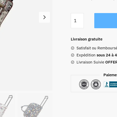
quantité
de
Sac
De
Livraison gratuite
Voyage
Satisfait ou Rembours
Femme
Cabine
Expédition
sous 24 à 
À
Livraison Suivie
OFFE
Roulettes
Paieme