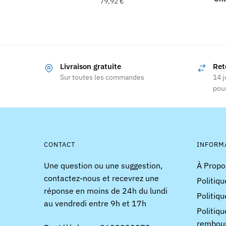
79,92
€
Ce
produit
a
plusieurs
Livraison gratuite
Ret
variations.
Sur toutes les commandes
14 j
Les
pour
options
peuvent
être
choisies
CONTACT
INFORM
sur
la
Une question ou une suggestion,
À Propo
page
contactez-nous et recevrez une
Politiqu
du
réponse en moins de 24h du lundi
Politiqu
produit
au vendredi entre 9h et 17h
Politiqu
rembou