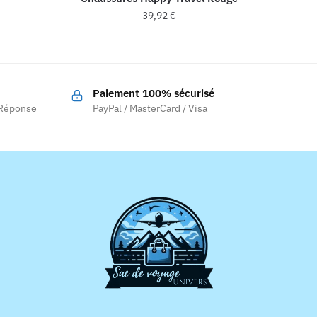
39,92
€
Paiement 100% sécurisé
 Réponse
PayPal / MasterCard / Visa
.