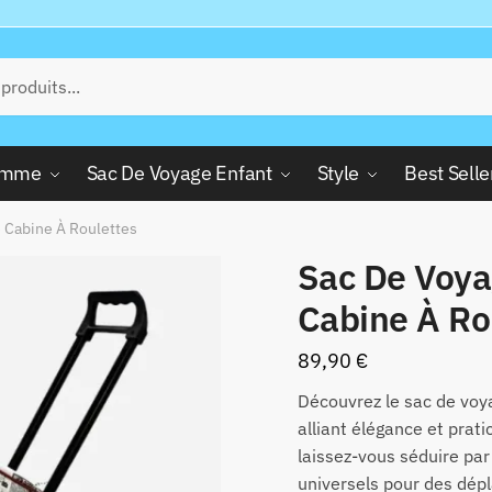
Femme
Sac De Voyage Enfant
Style
Best Selle
Cabine À Roulettes
Sac De Voy
Cabine À Ro
89,90
€
Découvrez le sac de voy
alliant élégance et prati
laissez-vous séduire par
universels pour des dép