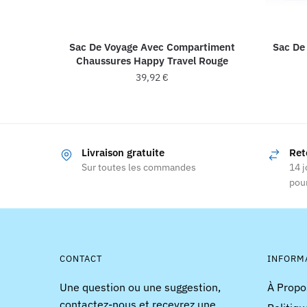
Sac De Voyage Avec Compartiment
Sac De
Chaussures Happy Travel Rouge
39,92
€
Livraison gratuite
Ret
Sur toutes les commandes
14 j
pour
CONTACT
INFORM
Une question ou une suggestion,
À Propo
contactez-nous et recevrez une