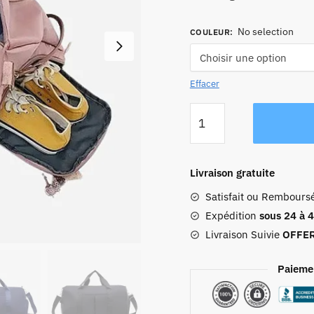
No selection
COULEUR
:
Effacer
quantité
de
Sac
De
Livraison gratuite
Voyage
Satisfait ou Rembours
Femme
Avec
Expédition
sous 24 à 
Compartiments
Livraison Suivie
OFFE
Paieme