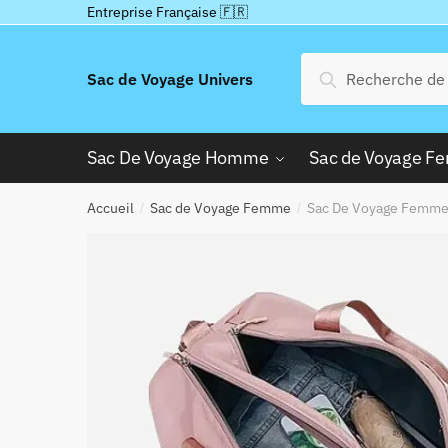
Passer
Aller
Entreprise Française 🇫🇷
à
au
la
contenu
Recherche
Recherche
Sac de Voyage Univers
navigation
pour :
Sac De Voyage Homme
Sac de Voyage 
Accueil
Sac de Voyage Femme
Sac De Voyage Femme
/
/