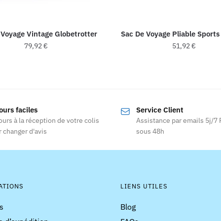
 Voyage Vintage Globetrotter
Sac De Voyage Pliable Sports
79,92
€
51,92
€
Ce
Ce
produit
produit
a
a
plusieurs
plusieurs
ours faciles
Service Client
variations.
variations
ours à la réception de votre colis
Assistance par emails 5j/7
Les
Les
 changer d'avis
sous 48h
options
options
peuvent
peuvent
être
être
choisies
choisies
ATIONS
LIENS UTILES
sur
sur
la
la
s
Blog
page
page