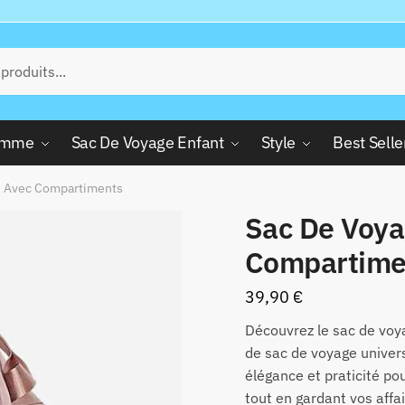
Femme
Sac De Voyage Enfant
Style
Best Selle
 Avec Compartiments
Sac De Voy
Compartime
39,90
€
Découvrez le sac de vo
de sac de voyage universe
élégance et praticité po
tout en gardant vos affa