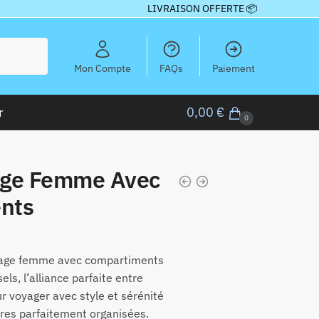
LIVRAISON OFFERTE 📦
Mon Compte
FAQs
Paiement
r
0,00
€
0
age Femme Avec
nts
yage femme avec compartiments
ls, l’alliance parfaite entre
ur voyager avec style et sérénité
ires parfaitement organisées.